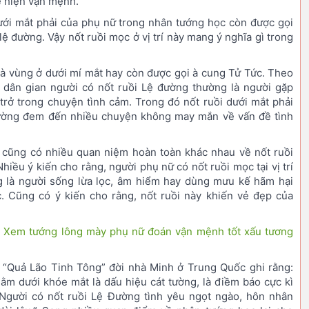
ể hiện vận mệnh.
ưới mắt phải của phụ nữ trong nhân tướng học còn được gọi
 lệ đường. Vậy nốt ruồi mọc ở vị trí này mang ý nghĩa gì trong
à vùng ở dưới mí mắt hay còn được gọi à cung Tử Tức. Theo
 dân gian người có nốt ruồi Lệ đường thường là người gặp
 trở trong chuyện tình cảm. Trong đó nốt ruồi dưới mắt phải
ường đem đến nhiều chuyện không may mắn về vấn đề tình
 cũng có nhiều quan niệm hoàn toàn khác nhau về nốt ruồi
hiều ý kiến cho rằng, người phụ nữ có nốt ruồi mọc tại vị trí
g là người sống lừa lọc, âm hiểm hay dùng mưu kế hãm hại
. Cũng có ý kiến cho rằng, nốt ruồi này khiến vẻ đẹp của
:
Xem tướng lông mày phụ nữ đoán vận mệnh tốt xấu tương
 “Quả Lão Tinh Tông” đời nhà Minh ở Trung Quốc ghi rằng:
nằm dưới khóe mắt là dấu hiệu cát tường, là điềm báo cực kì
Người có nốt ruồi Lệ Đường tình yêu ngọt ngào, hôn nhân