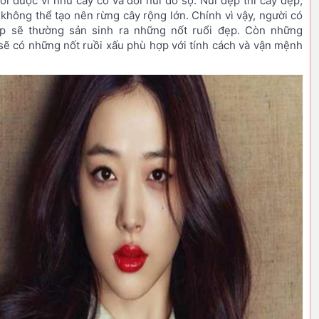
uồi được ví như cây cỏ và đồi núi đồ sộ. Núi đẹp thì cây đẹp,
ì không thể tạo nên rừng cây rộng lớn. Chính vì vậy, người có
ẹp sẽ thường sản sinh ra những nốt ruổi đẹp. Còn những
sẽ có những nốt ruồi xấu phù hợp với tính cách và vận mệnh