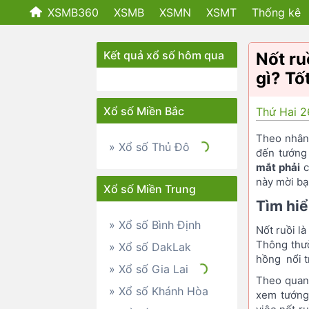
XSMB360
XSMB
XSMN
XSMT
Thống kê
Kết quả xổ số hôm qua
Nốt ru
gì? Tố
Xổ số Miền Bắc
Thứ Hai 2
Theo nhân 
» Xổ số Thủ Đô
đến tướng
mắt phải
c
này mời bạ
Xổ số Miền Trung
Tìm hiể
» Xổ số Bình Định
Nốt ruồi l
Thông thườ
» Xổ số DakLak
hồng nổi t
» Xổ số Gia Lai
Theo quan 
» Xổ số Khánh Hòa
xem tướng