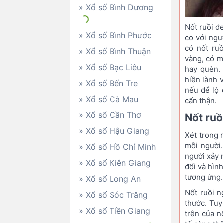
» Xổ số Bình Dương
Nốt ruồi đ
» Xổ số Bình Phước
co với ngư
có nốt ru
» Xổ số Bình Thuận
vàng, có m
» Xổ số Bạc Liêu
hay quên.
hiền lành 
» Xổ số Bến Tre
nếu để lộ 
» Xổ số Cà Mau
cẩn thận.
» Xổ số Cần Thơ
Nốt ruồ
» Xổ số Hậu Giang
Xét trong 
mỗi người
» Xổ số Hồ Chí Minh
người xảy 
» Xổ số Kiên Giang
đổi và hìn
tương ứng.
» Xổ số Long An
Nốt ruồi n
» Xổ số Sóc Trăng
thước. Tuy
» Xổ số Tiền Giang
trên của n