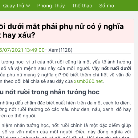
Quay thử
Phong Thủy
Thể thao
Sổ mơ
ồi dưới mắt phải phụ nữ có ý nghĩa
t hay xấu?
6/07/2021 13:49:00
- Xem(1128)
tướng học, vị trí của nốt ruồi cũng là một yếu tố ảnh hưởng
 số và vận mệnh sau này của mỗi người. Vậy
nốt ruổi dưới
ủa phụ nữ mang ý nghĩa gì? Để biết thêm chi tiết về vấn đề
n theo dõi bài chia sẻ sau đây của
xsmb360.net
.
u nốt ruồi trong nhân tướng hoc
à những dấu chấm đặc biệt xuất hiện trên da một cách tự diên.
ng nốt ruồi thường có các màu như đen, nâu, xanh, đỏ hay
rên cơ thể người.
niệm nhân tướng học, nốt ruồi chính là một đặc điểm giúp
 số và vận mệnh của một người. Điều này đồng nghĩa với