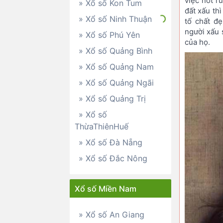
việc nốt r
» Xổ số Kon Tum
đất xấu th
» Xổ số Ninh Thuận
tố chất đ
người xấu 
» Xổ số Phú Yên
của họ.
» Xổ số Quảng Bình
» Xổ số Quảng Nam
» Xổ số Quảng Ngãi
» Xổ số Quảng Trị
» Xổ số
ThừaThiênHuế
» Xổ số Đà Nẵng
» Xổ số Đắc Nông
Xổ số Miền Nam
» Xổ số An Giang