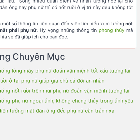
dài lâu.” Song nhiều quan điểm về nhân tướng học lại cho
đàn ông hay phụ nữ thì có nốt ruồi ở vị trí này đều không tốt
à một số thông tin liên quan đến việc tìm hiểu xem tướng
nốt
 mắt phải phụ nữ
. Hy vọng những thông tin
phong thủy
mà
chia sẻ đã giúp ích cho bạn đọc.
ùng Chuyên Mục
ớng lông mày phụ nữ đoán vận mệnh tốt xấu tương lai
ruồi ở tai phụ nữ giúp gia chủ cả đời an nhàn
ớng nốt ruồi trên mũi phụ nữ đoán vận mệnh tương lai
ớng phụ nữ ngoại tình, không chung thủy trong tình yêu
iện tướng mặt đàn ông đểu phụ nữ cần tránh xa