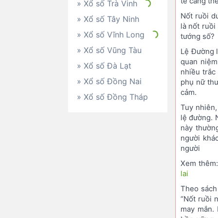
tế càng th
» Xổ số Trà Vinh
Nốt ruồi d
» Xổ số Tây Ninh
là nốt ruồi
» Xổ số Vĩnh Long
tướng số?
» Xổ số Vũng Tàu
Lệ Đường l
quan niệm
» Xổ số Đà Lạt
nhiều trắc
» Xổ số Đồng Nai
phụ nữ th
cảm.
» Xổ số Đồng Tháp
Tuy nhiên,
lệ đường. N
này thườn
người khác
người
Xem thêm
lai
Theo sách
“Nốt ruồi 
may mắn. 