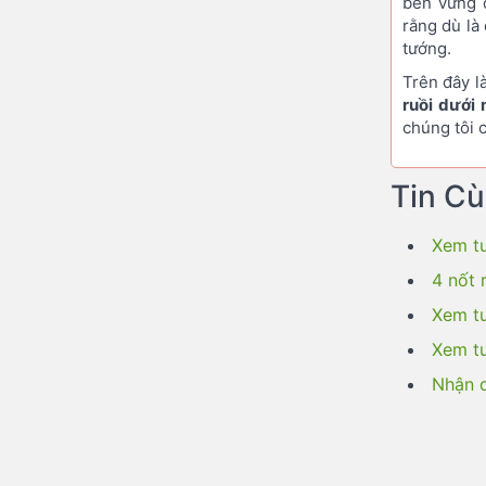
bền vững 
rằng dù là 
tướng.
Trên đây l
ruồi dưới
chúng tôi 
Tin C
Xem tư
4 nốt 
Xem tư
Xem tư
Nhận d