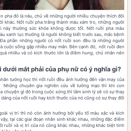
en pha đỏ là nâu, chủ về những người nhiều chuyện thích đôi
ời khác. Nốt ruồi pha trắng thành màu xám tro, những người
ồi này thường sức khỏe không được tốt. Nốt ruồi pha màu
àu xanh lục thường là người không biết trước sau, mắc bệnh
 Đa phần những người có nốt ruồi son đều là những người
và cuộc sống gặp nhiều may mắn. Bên cạnh đó, nốt ruồi đen
quá nhiều và có kích thước lớn là điềm hung, chủ nhân nên
i dưới mắt phải của phụ nữ có ý nghĩa gì?
nhân tướng học thì nốt ruồi đều ảnh hưởng đến vận may của
. Những chuyên gia nghiên cứu về tướng mạo thì khi con
ra chuyện gì đó trong cuộc sóng thì tâm sinh lý sẽ có sự thay
h dáng của nốt ruồi hay kích thước của nó cũng có sự thay đổi
goài vị trí thì nó còn ảnh hưởng bởi yếu tố màu sắc và kích
 vậy, tại các giai đoạn nhân sinh khác nhau, những đặc điểm
ốt ruồi và vị trí của nó cũng khác nhau, những khác biệt tinh