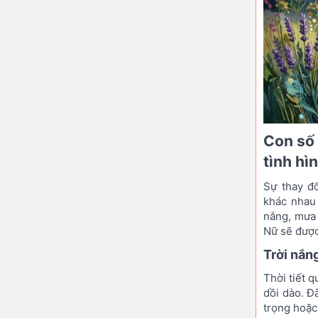
Con số 
tình hìn
Sự thay đ
khác nhau
nắng, mưa
Nữ sẽ được
Trời nắn
Thời tiết 
dồi dào. Đ
trọng hoặc