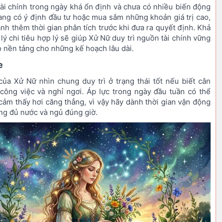
tài chính trong ngày khá ổn định và chưa có nhiều biến động
ang có ý định đầu tư hoặc mua sắm những khoản giá trị cao,
nh thêm thời gian phân tích trước khi đưa ra quyết định. Khả
lý chi tiêu hợp lý sẽ giúp Xử Nữ duy trì nguồn tài chính vững
o nền tảng cho những kế hoạch lâu dài.
e
ủa Xử Nữ nhìn chung duy trì ở trạng thái tốt nếu biết cân
công việc và nghỉ ngơi. Áp lực trong ngày đầu tuần có thể
cảm thấy hơi căng thẳng, vì vậy hãy dành thời gian vận động
ng đủ nước và ngủ đúng giờ.