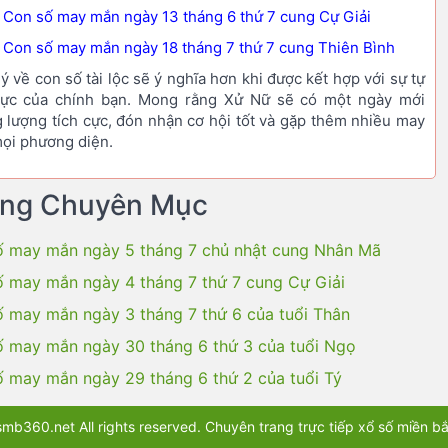
:
Con số may mắn ngày 13 tháng 6 thứ 7 cung Cự Giải
:
Con số may mắn ngày 18 tháng 7 thứ 7 cung Thiên Bình
ý về con số tài lộc sẽ ý nghĩa hơn khi được kết hợp với sự tự
 lực của chính bạn. Mong rằng Xử Nữ sẽ có một ngày mới
 lượng tích cực, đón nhận cơ hội tốt và gặp thêm nhiều may
ọi phương diện.
ùng Chuyên Mục
ố may mắn ngày 5 tháng 7 chủ nhật cung Nhân Mã
 may mắn ngày 4 tháng 7 thứ 7 cung Cự Giải
 may mắn ngày 3 tháng 7 thứ 6 của tuổi Thân
 may mắn ngày 30 tháng 6 thứ 3 của tuổi Ngọ
 may mắn ngày 29 tháng 6 thứ 2 của tuổi Tý
b360.net All rights reserved. Chuyên trang trực tiếp xổ số miền b