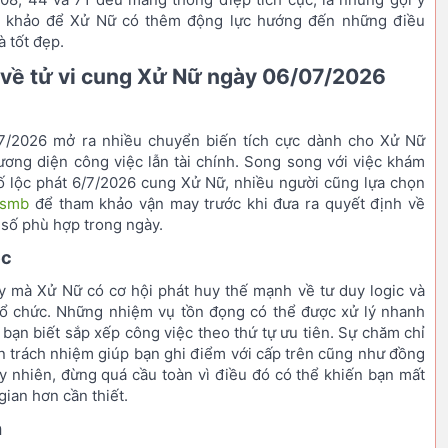
 khảo để Xử Nữ có thêm động lực hướng đến những điều
 tốt đẹp.
 về tử vi cung Xử Nữ ngày 06/07/2026
7/2026 mở ra nhiều chuyển biến tích cực dành cho Xử Nữ
ương diện công việc lẫn tài chính. Song song với việc khám
 lộc phát 6/7/2026 cung Xử Nữ, nhiều người cũng lựa chọn
xsmb
để tham khảo vận may trước khi đưa ra quyết định về
số phù hợp trong ngày.
ệc
y mà Xử Nữ có cơ hội phát huy thế mạnh về tư duy logic và
tổ chức. Những nhiệm vụ tồn đọng có thể được xử lý nhanh
bạn biết sắp xếp công việc theo thứ tự ưu tiên. Sự chăm chỉ
ần trách nhiệm giúp bạn ghi điểm với cấp trên cũng như đồng
y nhiên, đừng quá cầu toàn vì điều đó có thể khiến bạn mất
gian hơn cần thiết.
h