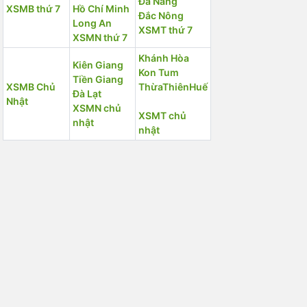
Đà Nẵng
XSMB thứ 7
Hồ Chí Minh
Đắc Nông
Long An
XSMT thứ 7
XSMN thứ 7
Khánh Hòa
Kiên Giang
Kon Tum
Tiền Giang
XSMB Chủ
ThừaThiênHuế
Đà Lạt
Nhật
XSMN chủ
XSMT chủ
nhật
nhật