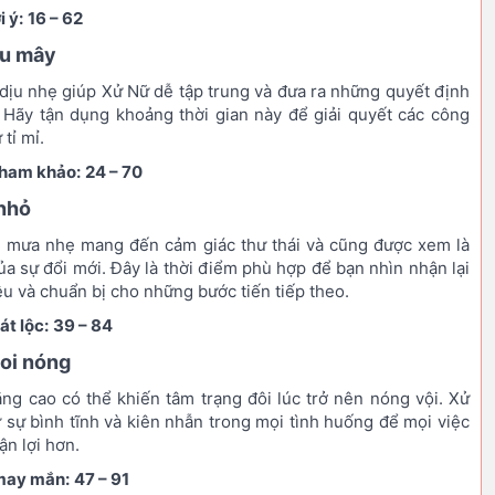
 ý:
16 – 62
ều mây
dịu nhẹ giúp Xử Nữ dễ tập trung và đưa ra những quyết định
 Hãy tận dụng khoảng thời gian này để giải quyết các công
 tỉ mỉ.
tham khảo:
24 – 70
nhỏ
 mưa nhẹ mang đến cảm giác thư thái và cũng được xem là
ủa sự đổi mới. Đây là thời điểm phù hợp để bạn nhìn nhận lại
êu và chuẩn bị cho những bước tiến tiếp theo.
át lộc:
39 – 84
 oi nóng
ăng cao có thể khiến tâm trạng đôi lúc trở nên nóng vội. Xử
 sự bình tĩnh và kiên nhẫn trong mọi tình huống để mọi việc
ận lợi hơn.
may mắn:
47 – 91