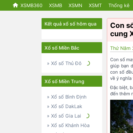
XSMB360
XSMB
XSMN
XSMT
Thống kê
Kết quả xổ số hôm qua
Con số
cung 
Xổ số Miền Bắc
Thứ Năm 
Con số ma
» Xổ số Thủ Đô
giúp bạn 
con số đều
về ý nghĩa
Xổ số Miền Trung
Đặc biệt, b
đến thêm n
» Xổ số Bình Định
» Xổ số DakLak
» Xổ số Gia Lai
» Xổ số Khánh Hòa