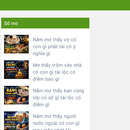
Sổ mơ
Nằm mơ thấy vợ có
con gì phát tài có ý
nghĩa gì
Mơ thấy trộm vào nhà
có con gì tài lộc có
điềm báo gì
Nằm mơ thấy bạn cùng
lớp có số gì tài lộc có
điềm gì
Nằm mơ thấy người
nước ngoài có con gì