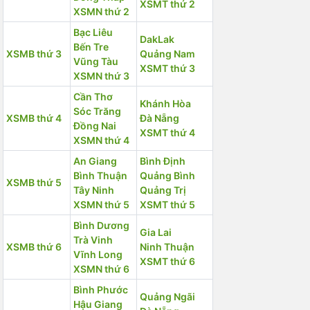
XSMT thứ 2
XSMN thứ 2
Bạc Liêu
DakLak
Bến Tre
XSMB thứ 3
Quảng Nam
Vũng Tàu
XSMT thứ 3
XSMN thứ 3
Cần Thơ
Khánh Hòa
Sóc Trăng
XSMB thứ 4
Đà Nẵng
Đồng Nai
XSMT thứ 4
XSMN thứ 4
An Giang
Bình Định
Bình Thuận
Quảng Bình
XSMB thứ 5
Tây Ninh
Quảng Trị
XSMN thứ 5
XSMT thứ 5
Bình Dương
Gia Lai
Trà Vinh
XSMB thứ 6
Ninh Thuận
Vĩnh Long
XSMT thứ 6
XSMN thứ 6
Bình Phước
Quảng Ngãi
Hậu Giang