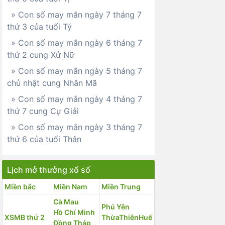
» Con số may mắn ngày 7 tháng 7
thứ 3 của tuổi Tý
» Con số may mắn ngày 6 tháng 7
thứ 2 cung Xử Nữ
» Con số may mắn ngày 5 tháng 7
chủ nhật cung Nhân Mã
» Con số may mắn ngày 4 tháng 7
thứ 7 cung Cự Giải
» Con số may mắn ngày 3 tháng 7
thứ 6 của tuổi Thân
Lịch mở thưởng xổ số
Miền bắc
Miền Nam
Miền Trung
Cà Mau
Phú Yên
Hồ Chí Minh
XSMB thứ 2
ThừaThiênHuế
Đồng Tháp