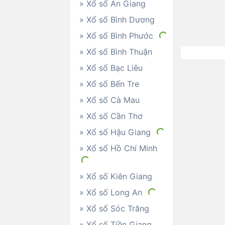
» Xổ số An Giang
» Xổ số Bình Dương
» Xổ số Bình Phước
» Xổ số Bình Thuận
» Xổ số Bạc Liêu
» Xổ số Bến Tre
» Xổ số Cà Mau
» Xổ số Cần Thơ
» Xổ số Hậu Giang
» Xổ số Hồ Chí Minh
» Xổ số Kiên Giang
» Xổ số Long An
» Xổ số Sóc Trăng
» Xổ số Tiền Giang