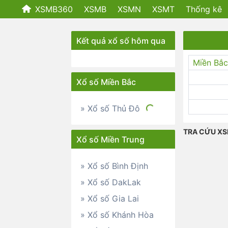
XSMB360
XSMB
XSMN
XSMT
Thống kê
Kết quả xổ số hôm qua
Miền Bắc
Xổ số Miền Bắc
» Xổ số Thủ Đô
TRA CỨU XS
Xổ số Miền Trung
» Xổ số Bình Định
» Xổ số DakLak
» Xổ số Gia Lai
» Xổ số Khánh Hòa