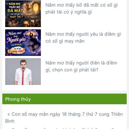
Nằm mơ thấy bố đã mất có số gì
phát tài có ý nghĩa gì
Nằm mơ thấy người yêu là điềm gì
có số gì may mắn
Nằm mơ thấy người điên là điềm
gì, chọn con gì phát tài?
Phong thủy
» Con số may mắn ngày 18 tháng 7 thứ 7 cung Thiên
Bình