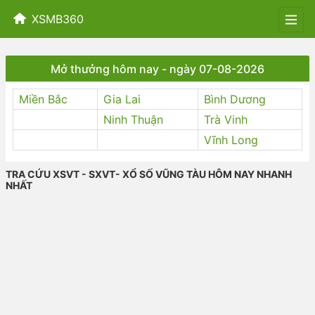
XSMB360
Mở thưởng hôm nay - ngày 07-08-2026
Miền Bắc
Gia Lai
Bình Dương
Ninh Thuận
Trà Vinh
Vĩnh Long
TRA CỨU XSVT - SXVT- XỔ SỐ VŨNG TÀU HÔM NAY NHANH
NHẤT