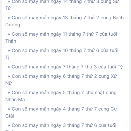
» Con số may mắn ngày 14 tháng 7 thứ 3 cung Sư
Tử
» Con số may mắn ngày 13 tháng 7 thứ 2 cung Bạch
Dương
» Con số may mắn ngày 11 tháng 7 thứ 7 của tuổi
Thân
» Con số may mắn ngày 10 tháng 7 thứ 6 của tuổi
Tị
» Con số may mắn ngày 7 tháng 7 thứ 3 của tuổi Tý
» Con số may mắn ngày 6 tháng 7 thứ 2 cung Xử
Nữ
» Con số may mắn ngày 5 tháng 7 chủ nhật cung
Nhân Mã
» Con số may mắn ngày 4 tháng 7 thứ 7 cung Cự
Giải
» Con số may mắn ngày 3 tháng 7 thứ 6 của tuổi