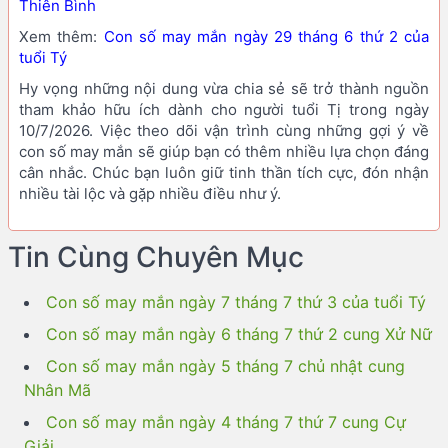
Thiên Bình
Xem thêm:
Con số may mắn ngày 29 tháng 6 thứ 2 của
tuổi Tý
Hy vọng những nội dung vừa chia sẻ sẽ trở thành nguồn
tham khảo hữu ích dành cho người tuổi Tị trong ngày
10/7/2026. Việc theo dõi vận trình cùng những gợi ý về
con số may mắn sẽ giúp bạn có thêm nhiều lựa chọn đáng
cân nhắc. Chúc bạn luôn giữ tinh thần tích cực, đón nhận
nhiều tài lộc và gặp nhiều điều như ý.
Tin Cùng Chuyên Mục
Con số may mắn ngày 7 tháng 7 thứ 3 của tuổi Tý
Con số may mắn ngày 6 tháng 7 thứ 2 cung Xử Nữ
Con số may mắn ngày 5 tháng 7 chủ nhật cung
Nhân Mã
Con số may mắn ngày 4 tháng 7 thứ 7 cung Cự
Giải