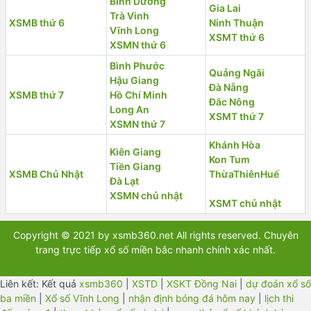
Bình Dương
Gia Lai
Trà Vinh
XSMB thứ 6
Ninh Thuận
Vĩnh Long
XSMT thứ 6
XSMN thứ 6
Bình Phước
Quảng Ngãi
Hậu Giang
Đà Nẵng
XSMB thứ 7
Hồ Chí Minh
Đắc Nông
Long An
XSMT thứ 7
XSMN thứ 7
Khánh Hòa
Kiên Giang
Kon Tum
Tiền Giang
XSMB Chủ Nhật
ThừaThiênHuế
Đà Lạt
XSMN chủ nhật
XSMT chủ nhật
Copyright © 2021 by xsmb360.net All rights reserved. Chuyên
trang trực tiếp xổ số miền bắc nhanh chính xác nhất.
Liên kết: Kết quả
xsmb360
|
XSTD
|
XSKT Đồng Nai
|
dự đoán xổ số
ba miền
|
Xổ số Vĩnh Long
|
nhận định bóng đá hôm nay
|
lịch thi