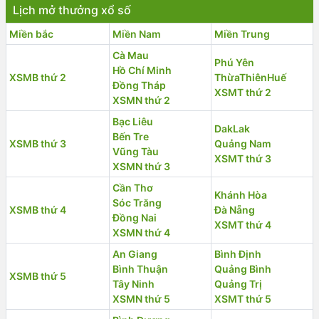
Lịch mở thưởng xổ số
Miền bắc
Miền Nam
Miền Trung
Cà Mau
Phú Yên
Hồ Chí Minh
XSMB thứ 2
ThừaThiênHuế
Đồng Tháp
XSMT thứ 2
XSMN thứ 2
Bạc Liêu
DakLak
Bến Tre
XSMB thứ 3
Quảng Nam
Vũng Tàu
XSMT thứ 3
XSMN thứ 3
Cần Thơ
Khánh Hòa
Sóc Trăng
XSMB thứ 4
Đà Nẵng
Đồng Nai
XSMT thứ 4
XSMN thứ 4
An Giang
Bình Định
Bình Thuận
Quảng Bình
XSMB thứ 5
Tây Ninh
Quảng Trị
XSMN thứ 5
XSMT thứ 5