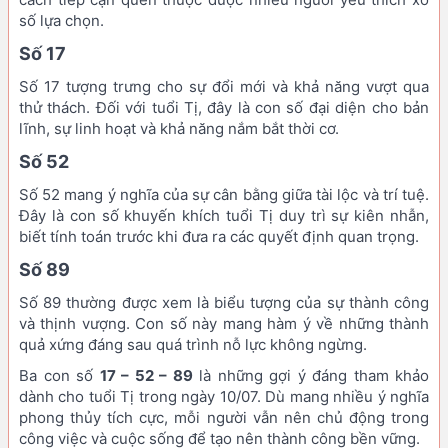
số lựa chọn.
Số 17
Số 17 tượng trưng cho sự đổi mới và khả năng vượt qua
thử thách. Đối với tuổi Tị, đây là con số đại diện cho bản
lĩnh, sự linh hoạt và khả năng nắm bắt thời cơ.
Số 52
Số 52 mang ý nghĩa của sự cân bằng giữa tài lộc và trí tuệ.
Đây là con số khuyến khích tuổi Tị duy trì sự kiên nhẫn,
biết tính toán trước khi đưa ra các quyết định quan trọng.
Số 89
Số 89 thường được xem là biểu tượng của sự thành công
và thịnh vượng. Con số này mang hàm ý về những thành
quả xứng đáng sau quá trình nỗ lực không ngừng.
Ba con số
17 – 52 – 89
là những gợi ý đáng tham khảo
dành cho tuổi Tị trong ngày 10/07. Dù mang nhiều ý nghĩa
phong thủy tích cực, mỗi người vẫn nên chủ động trong
công việc và cuộc sống để tạo nên thành công bền vững.