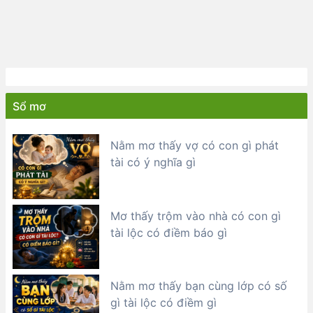
Sổ mơ
Nằm mơ thấy vợ có con gì phát
tài có ý nghĩa gì
Mơ thấy trộm vào nhà có con gì
tài lộc có điềm báo gì
Nằm mơ thấy bạn cùng lớp có số
gì tài lộc có điềm gì