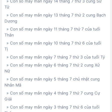
» Con số may mắn ngày 14 tháng 7 thứ 3 cung Sư
Tử
» Con số may mắn ngày 13 tháng 7 thứ 2 cung Bạch
Dương
» Con số may mắn ngày 11 tháng 7 thứ 7 của tuổi
Thân
» Con số may mắn ngày 10 tháng 7 thứ 6 của tuổi
Tị
» Con số may mắn ngày 7 tháng 7 thứ 3 của tuổi Tý
» Con số may mắn ngày 6 tháng 7 thứ 2 cung Xử
Nữ
» Con số may mắn ngày 5 tháng 7 chủ nhật cung
Nhân Mã
» Con số may mắn ngày 4 tháng 7 thứ 7 cung Cự
Giải
» Con số may mắn ngày 3 tháng 7 thứ 6 của tuổi