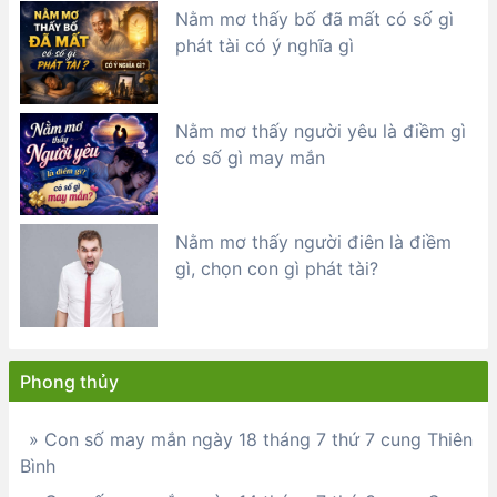
Nằm mơ thấy bố đã mất có số gì
phát tài có ý nghĩa gì
Nằm mơ thấy người yêu là điềm gì
có số gì may mắn
Nằm mơ thấy người điên là điềm
gì, chọn con gì phát tài?
Phong thủy
» Con số may mắn ngày 18 tháng 7 thứ 7 cung Thiên
Bình