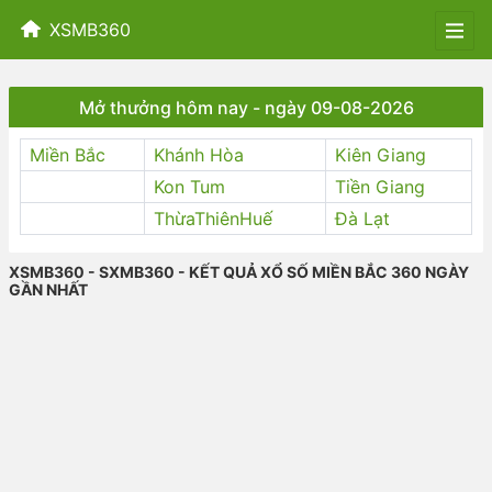
XSMB360
Mở thưởng hôm nay - ngày 09-08-2026
Miền Bắc
Khánh Hòa
Kiên Giang
Kon Tum
Tiền Giang
ThừaThiênHuế
Đà Lạt
XSMB360 - SXMB360 - KẾT QUẢ XỔ SỐ MIỀN BẮC 360 NGÀY
GẦN NHẤT