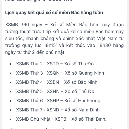
Lịch quay kết quả xổ số miền Bắc hàng tuần
XSMB 360 ngày – Xổ số Miền Bắc hôm nay được
tường thuật trực tiếp kết quả xổ số miền Bắc hôm nay
siêu tốc, nhanh chóng và chính xác nhất Việt Nam từ
trường quay lúc 18h15’ và kết thúc vào 18h30 hàng
ngày từ thứ 2 đến chủ nhật.
XSMB Thứ 2 : XSTD – Xổ số Thủ Đô
XSMB Thứ 3 : XSQN – Xổ số Quảng Ninh
XSMB Thứ 4 : XSBN – Xổ số Bắc Ninh
XSMB Thứ 5 : XSHN – Xổ số Thủ Đô
XSMB Thứ 6 : XSHP – Xổ số Hải Phòng
XSMB Thứ 7 : XSND – Xổ số Nam Định
XSMB Chủ Nhật : XSTB – Xổ số Thái Bình.