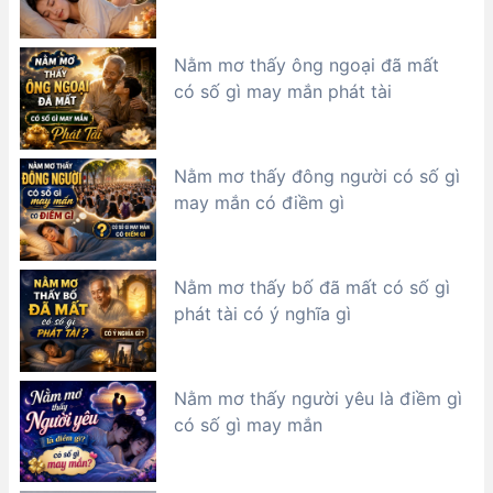
Nằm mơ thấy ông ngoại đã mất
có số gì may mắn phát tài
Nằm mơ thấy đông người có số gì
may mắn có điềm gì
Nằm mơ thấy bố đã mất có số gì
phát tài có ý nghĩa gì
Nằm mơ thấy người yêu là điềm gì
có số gì may mắn