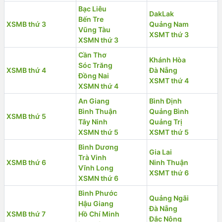
Bạc Liêu
DakLak
Bến Tre
XSMB thứ 3
Quảng Nam
Vũng Tàu
XSMT thứ 3
XSMN thứ 3
Cần Thơ
Khánh Hòa
Sóc Trăng
XSMB thứ 4
Đà Nẵng
Đồng Nai
XSMT thứ 4
XSMN thứ 4
An Giang
Bình Định
Bình Thuận
Quảng Bình
XSMB thứ 5
Tây Ninh
Quảng Trị
XSMN thứ 5
XSMT thứ 5
Bình Dương
Gia Lai
Trà Vinh
XSMB thứ 6
Ninh Thuận
Vĩnh Long
XSMT thứ 6
XSMN thứ 6
Bình Phước
Quảng Ngãi
Hậu Giang
Đà Nẵng
XSMB thứ 7
Hồ Chí Minh
Đắc Nông