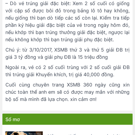
– Dò vé trúng giải đặc biệt: Xem 2 số cuối có giống
với cặp số được bôi đỏ trong bảng lô tô hay không,
nếu giống thì bạn dò tiếp các số còn lại. Kiểm tra tiếp
phần ký hiệu giải đặc biệt của vé trong ngày hôm đó,
nếu khớp thì bạn trúng thưởng giải đặc biệt, ngược lại
nếu không khớp thì bạn trúng giải phụ đặc biệt.
Chú ý: từ 3/10/2017, XSMB thứ 3 và thứ 5 giải ĐB trị
giá 3 tỷ đồng và giải phụ ĐB là 15 triệu đồng
Ngoài ra, vé có 2 số cuối trùng với 2 số cuối giải ĐB
thì trúng giải Khuyến khích, trị giá 40,000 đồng.
Cuối cùng chuyên trang XSMB 360 ngày cũng xin
chúc toàn thể anh em sẽ có được may mắn với những
bộ số mà mình đã lựa chọn. xin cảm ơn!
Sổ mơ