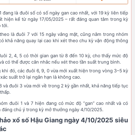
1 đang là đuôi số có số ngày gan cao nhất, với 19 kỳ liên tiếp
t hiện kể từ ngày 17/05/2025 – rất đáng quan tâm trong kỳ
 tới.
theo là đuôi 7 với 15 ngày vắng mặt, cũng nằm trong nhóm
có khả năng quay lại cao khi xét theo chu kỳ vận động thông
uôi 2, 4, 5 có thời gian gan từ 8 đến 10 kỳ, cho thấy mức độ
và có thể được cân nhắc nếu xét theo tần suất trung bình.
 khi đó, các đuôi 6, 9, 0 vừa mới xuất hiện trong vòng 3–5 kỳ
 xác suất trở lại ngắn hạn là không cao.
8 và đuôi 3 vừa mới về trong 2 kỳ gần nhất, khả năng tiếp tục
 thấp.
hóm đuôi 1 và 7 hiện đang có mức độ “gan” cao nhất và có
m đáng chú ý trong kỳ mở thưởng ngày 4/10/2025.
hảo xổ số Hậu Giang ngày 4/10/2025 siêu
ác