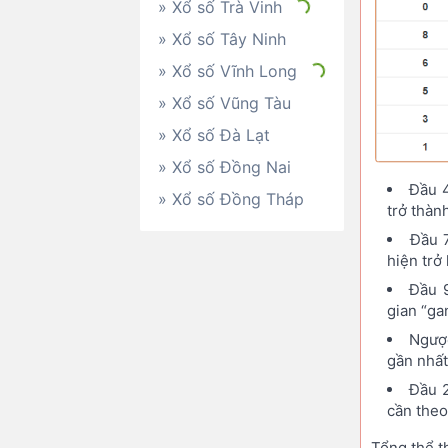
» Xổ số Trà Vinh
» Xổ số Tây Ninh
» Xổ số Vĩnh Long
» Xổ số Vũng Tàu
» Xổ số Đà Lạt
» Xổ số Đồng Nai
Đầu 4
» Xổ số Đồng Tháp
trở thàn
Đầu 
hiện trở
Đầu 9
gian “ga
Ngược
gần nhất
Đầu 2
cần theo
Tổng thể t