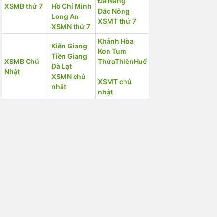
Đà Nẵng
XSMB thứ 7
Hồ Chí Minh
Đắc Nông
Long An
XSMT thứ 7
XSMN thứ 7
Khánh Hòa
Kiên Giang
Kon Tum
Tiền Giang
XSMB Chủ
ThừaThiênHuế
Đà Lạt
Nhật
XSMN chủ
XSMT chủ
nhật
nhật