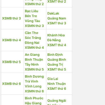
XSMT thứ 2
XSMN thứ 2
Bạc Liêu
DakLak
Bến Tre
XSMB thứ 3
Quảng Nam
Vũng Tàu
XSMT thứ 3
XSMN thứ 3
Cần Thơ
Khánh Hòa
Sóc Trăng
XSMB thứ 4
Đà Nẵng
Đồng Nai
XSMT thứ 4
XSMN thứ 4
An Giang
Bình Định
Bình Thuận
Quảng Bình
XSMB thứ 5
Tây Ninh
Quảng Trị
XSMN thứ 5
XSMT thứ 5
Bình Dương
Gia Lai
Trà Vinh
XSMB thứ 6
Ninh Thuận
Vĩnh Long
XSMT thứ 6
XSMN thứ 6
Bình Phước
Quảng Ngãi
Hậu Giang