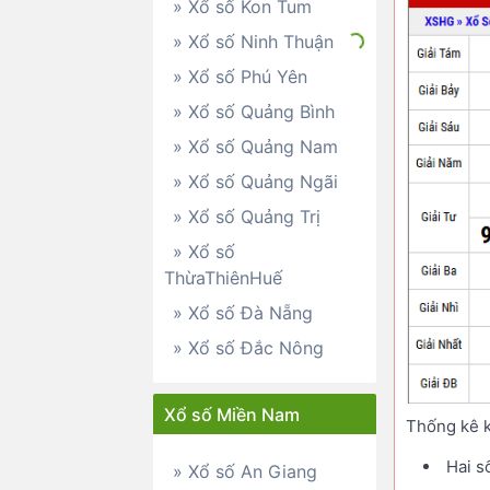
» Xổ số Kon Tum
» Xổ số Ninh Thuận
» Xổ số Phú Yên
» Xổ số Quảng Bình
» Xổ số Quảng Nam
» Xổ số Quảng Ngãi
» Xổ số Quảng Trị
» Xổ số
ThừaThiênHuế
» Xổ số Đà Nẵng
» Xổ số Đắc Nông
Xổ số Miền Nam
Thống kê k
Hai s
» Xổ số An Giang