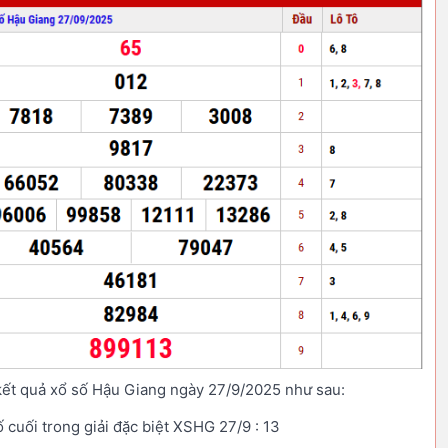
ết quả xổ số Hậu Giang ngày 27/9/2025 như sau:
ố cuối trong giải đặc biệt XSHG 27/9 : 13