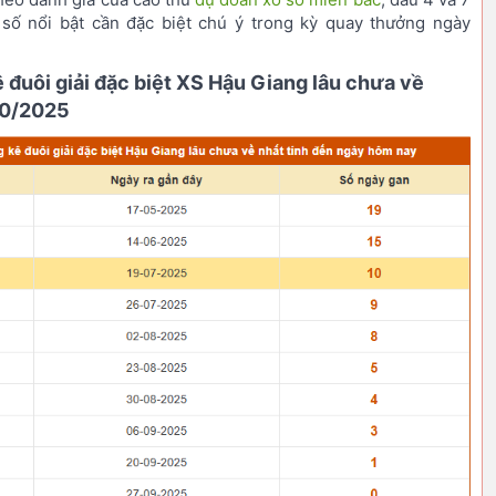
 số nổi bật cần đặc biệt chú ý trong kỳ quay thưởng ngày
 đuôi giải đặc biệt XS Hậu Giang lâu chưa về
10/2025