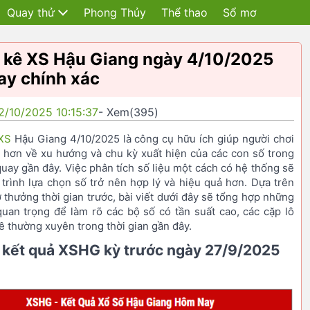
Quay thử
Phong Thủy
Thể thao
Sổ mơ
 kê XS Hậu Giang ngày 4/10/2025
ay chính xác
/10/2025 10:15:37
- Xem(395)
XS
Hậu Giang 4/10/2025 là công cụ hữu ích giúp người chơi
 hơn về xu hướng và chu kỳ xuất hiện của các con số trong
uay gần đây. Việc phân tích số liệu một cách có hệ thống sẽ
 trình lựa chọn số trở nên hợp lý và hiệu quả hơn. Dựa trên
 thưởng thời gian trước, bài viết dưới đây sẽ tổng hợp những
quan trọng để làm rõ các bộ số có tần suất cao, các cặp lô
về thường xuyên trong thời gian gần đây.
 kết quả XSHG kỳ trước ngày 27/9/2025