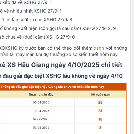
ô kép đã về XSHG 27/9: 11
ố về nhiều nhất XSHG 27/9: 1
số có tần suất ra cao XSHG 27/9: 8
ố không xuất hiện (còn gọi là đầu câm) XSHG 27/9: 2, 9
số chưa về (đuôi câm) XSHG 27/9: 0
KQXSHG kỳ trước bạn có thể theo dõi thêm
xshn
với những
thần tài may mắn khi dự thưởng xổ số kiến thiết hôm nay.
ê XS Hậu Giang ngày 4/10/2025 chi tiết
 đầu giải đặc biệt XSHG lâu không về ngày 4/10