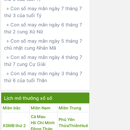
» Con số may mắn ngày 7 tháng 7
thứ 3 của tuổi Tý
» Con số may mắn ngày 6 tháng 7
thứ 2 cung Xử Nữ
» Con số may mắn ngày 5 tháng 7
chủ nhật cung Nhân Mã
» Con số may mắn ngày 4 tháng 7
thứ 7 cung Cự Giải
» Con số may mắn ngày 3 tháng 7
thứ 6 của tuổi Thân
Lịch mở thưởng xổ số
Miền bắc
Miền Nam
Miền Trung
Cà Mau
Phú Yên
Hồ Chí Minh
XSMB thứ 2
ThừaThiênHuế
Đồng Tháp