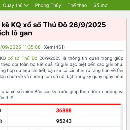
Quay thử
Phong Thủy
Thể thao
Sổ mơ
 kê KQ xổ số Thủ Đô 26/9/2025
ích lô gan
/09/2025 11:35:08
- Xem(461)
 KQ
xổ số Thủ Đô
26/9/2025 là thông tin quan trọng giúp
 theo dõi toàn bộ kết quả, từ giải đặc biệt đến các giải phụ.
ng hợp dữ liệu chi tiết, bạn sẽ có cái nhìn rõ ràng hơn về tần
ô lâu chưa về và những con số nổi bật trong kỳ quay ngày hôm
t quả xổ số miền Bắc các kỳ trước giúp theo dõi xu hướng và
ần thiết.