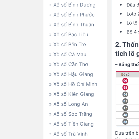
» Xổ số Bình Dương
Đầu đ
Loto 
» Xổ số Bình Phước
Lô tô
» Xổ số Bình Thuận
Bộ 4 
» Xổ số Bạc Liêu
2. Thố
» Xổ số Bến Tre
tích lô
» Xổ số Cà Mau
» Xổ số Cần Thơ
– Bảng thố
» Xổ số Hậu Giang
» Xổ số Hồ Chí Minh
» Xổ số Kiên Giang
» Xổ số Long An
» Xổ số Sóc Trăng
» Xổ số Tiền Giang
Dựa trên b
» Xổ số Trà Vinh