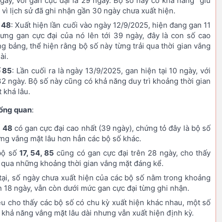
gày, với gan cực đại là 29 ngày. Bộ số này có khả năng “giữ
, vì lịch sử đã ghi nhận gần 30 ngày chưa xuất hiện.
 48
: Xuất hiện lần cuối vào ngày 12/9/2025, hiện đang gan 11
ưng gan cực đại của nó lên tới 39 ngày, đây là con số cao
ng bảng, thể hiện rằng bộ số này từng trải qua thời gian vắng
ài.
ố 85
: Lần cuối ra là ngày 13/9/2025, gan hiện tại 10 ngày, với
32 ngày. Bộ số này cũng có khả năng duy trì khoảng thời gian
 khá lâu.
tổng quan
:
ố
48
có gan cực đại cao nhất (39 ngày), chứng tỏ đây là bộ số
ừng vắng mặt lâu hơn hẳn các bộ số khác.
bộ số
17, 54, 85
cũng có gan cực đại trên 28 ngày, cho thấy
i qua những khoảng thời gian vắng mặt đáng kể.
tại, số ngày chưa xuất hiện của các bộ số nằm trong khoảng
n 18 ngày, vẫn còn dưới mức gan cực đại từng ghi nhận.
ệu cho thấy các bộ số có chu kỳ xuất hiện khác nhau, một số
 khả năng vắng mặt lâu dài nhưng vẫn xuất hiện định kỳ.