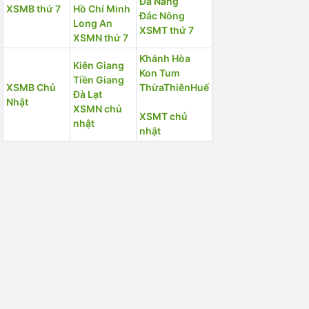
Đà Nẵng
XSMB thứ 7
Hồ Chí Minh
Đắc Nông
Long An
XSMT thứ 7
XSMN thứ 7
Khánh Hòa
Kiên Giang
Kon Tum
Tiền Giang
XSMB Chủ
ThừaThiênHuế
Đà Lạt
Nhật
XSMN chủ
XSMT chủ
nhật
nhật