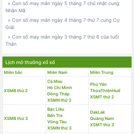
» Con số may mắn ngày 5 tháng 7 chủ nhật cung
Nhân Mã
» Con số may mắn ngày 4 tháng 7 thứ 7 cung Cự
Giải
» Con số may mắn ngày 3 tháng 7 thứ 6 của tuổi
Thân
Lịch mở thưởng xổ số
Miền bắc
Miền Nam
Miền Trung
Cà Mau
Phú Yên
Hồ Chí Minh
XSMB thứ 2
ThừaThiênHuế
Đồng Tháp
XSMT thứ 2
XSMN thứ 2
Bạc Liêu
DakLak
Bến Tre
XSMB thứ 3
Quảng Nam
Vũng Tàu
XSMT thứ 3
XSMN thứ 3