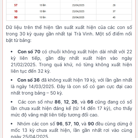
Dữ liệu trên thể hiện tần suất xuất hiện của các con số
trong 30 kỳ quay gần nhất tại Trà Vinh. Một số điểm nổi
bật từ bảng:
Con số 70
có chuỗi không xuất hiện dài nhất với 22
kỳ liên tiếp, gần đây nhất xuất hiện vào ngày
21/02/2025. Trong quá khứ, nó từng không xuất hiện
liên tục đến 32 kỳ.
Con số 36
đã không xuất hiện 19 kỳ, với lần gần nhất
là ngày 14/03/2025. Đây là con số có gan cực đại cao
nhất trong bảng – 50 kỳ.
Các con số như
86
,
12
,
26
, và
66
cũng đang có số
lần chưa xuất hiện đáng kể (từ 14 đến 17 kỳ), cho thấy
mức độ vắng mặt liên tiếp tương đối cao.
Nhóm các con số
96
,
57
,
10
, và
90
đều cùng dừng ở
mốc 13 kỳ chưa xuất hiện, lần gần nhất rơi vào cùng
ngày 25/04/2025.