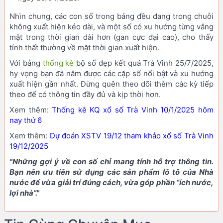
Nhìn chung, các con số trong bảng đều đang trong chuỗi
không xuất hiện kéo dài, và một số có xu hướng từng vắng
mặt trong thời gian dài hơn (gan cực đại cao), cho thấy
tính thất thường về mặt thời gian xuất hiện.
Với bảng
thống kê
bộ số đẹp kết quả Trà Vinh 25/7/2025,
hy vọng bạn đã nắm được các cặp số nổi bật và xu hướng
xuất hiện gần nhất. Đừng quên theo dõi thêm các kỳ tiếp
theo để có thông tin đầy đủ và kịp thời hơn.
Xem thêm:
Thống kê KQ xổ số Trà Vinh 10/1/2025 hôm
nay thứ 6
Xem thêm:
Dự đoán XSTV 19/12 tham khảo xổ số Trà Vinh
19/12/2025
"Những gợi ý về con số chỉ mang tính hỗ trợ thông tin.
Bạn nên ưu tiên sử dụng các sản phẩm lô tô của Nhà
nước để vừa giải trí đúng cách, vừa góp phần “ích nước,
lợi nhà”."