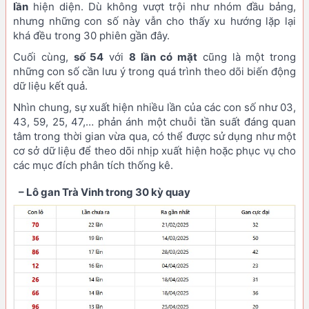
lần
hiện diện. Dù không vượt trội như nhóm đầu bảng,
nhưng những con số này vẫn cho thấy xu hướng lặp lại
khá đều trong 30 phiên gần đây.
Cuối cùng,
số 54
với
8 lần có mặt
cũng là một trong
những con số cần lưu ý trong quá trình theo dõi biến động
dữ liệu kết quả.
Nhìn chung, sự xuất hiện nhiều lần của các con số như 03,
43, 59, 25, 47,… phản ánh một chuỗi tần suất đáng quan
tâm trong thời gian vừa qua, có thể được sử dụng như một
cơ sở dữ liệu để theo dõi nhịp xuất hiện hoặc phục vụ cho
các mục đích phân tích thống kê.
– Lô gan Trà Vinh trong 30 kỳ quay