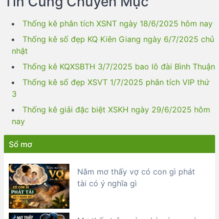
Tin Cùng Chuyên Mục
Thống kê phân tích XSNT ngày 18/6/2025 hôm nay
Thống kê số đẹp KQ Kiên Giang ngày 6/7/2025 chủ
nhật
Thống kê KQXSBTH 3/7/2025 bao lô đài Bình Thuận
Thống kê số đẹp XSVT 1/7/2025 phân tích VIP thứ
3
Thống kê giải đặc biệt XSKH ngày 29/6/2025 hôm
nay
Sổ mơ
Nằm mơ thấy vợ có con gì phát
tài có ý nghĩa gì