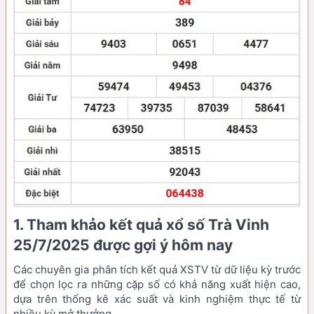
1. Tham khảo kết quả xổ số Trà Vinh
25/7/2025 được gợi ý hôm nay
Các chuyên gia phân tích kết quả XSTV từ dữ liệu kỳ trước
để chọn lọc ra những cặp số có khả năng xuất hiện cao,
dựa trên thống kê xác suất và kinh nghiệm thực tế từ
nhiều kỳ mở thưởng.