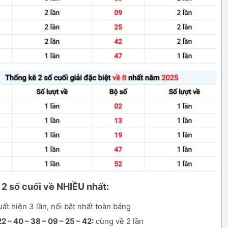
 số cuối về NHIỀU nhất:
ất hiện 3 lần, nổi bật nhất toàn bảng
22 – 40 – 38 – 09 – 25 – 42:
cùng về 2 lần