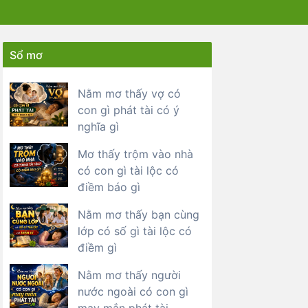
Sổ mơ
Nằm mơ thấy vợ có
con gì phát tài có ý
nghĩa gì
Mơ thấy trộm vào nhà
có con gì tài lộc có
điềm báo gì
Nằm mơ thấy bạn cùng
lớp có số gì tài lộc có
điềm gì
Nằm mơ thấy người
nước ngoài có con gì