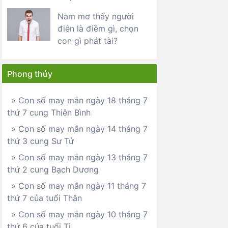
Nằm mơ thấy người
điên là điềm gì, chọn
con gì phát tài?
Phong thủy
» Con số may mắn ngày 18 tháng 7
thứ 7 cung Thiên Bình
» Con số may mắn ngày 14 tháng 7
thứ 3 cung Sư Tử
» Con số may mắn ngày 13 tháng 7
thứ 2 cung Bạch Dương
» Con số may mắn ngày 11 tháng 7
thứ 7 của tuổi Thân
» Con số may mắn ngày 10 tháng 7
thứ 6 của tuổi Tị