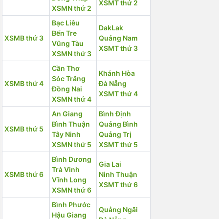
XSMT thứ 2
XSMN thứ 2
Bạc Liêu
DakLak
Bến Tre
XSMB thứ 3
Quảng Nam
Vũng Tàu
XSMT thứ 3
XSMN thứ 3
Cần Thơ
Khánh Hòa
Sóc Trăng
XSMB thứ 4
Đà Nẵng
Đồng Nai
XSMT thứ 4
XSMN thứ 4
An Giang
Bình Định
Bình Thuận
Quảng Bình
XSMB thứ 5
Tây Ninh
Quảng Trị
XSMN thứ 5
XSMT thứ 5
Bình Dương
Gia Lai
Trà Vinh
XSMB thứ 6
Ninh Thuận
Vĩnh Long
XSMT thứ 6
XSMN thứ 6
Bình Phước
Quảng Ngãi
Hậu Giang