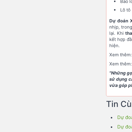
Bao l
Lô tô
Dự đoán 
nhịp, tron
lại. Khi
th
kết hợp đ
hiện.
Xem thêm
Xem thêm
"Những gợi
sử dụng cá
vừa góp ph
Tin C
Dự đo
Dự đoá