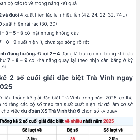
oàn bộ các lô về trong bảng kết quả:
2 và đuôi 4
xuất hiện lặp lại nhiều lần (42, 24, 22, 32, 74…)
0
xuất hiện rải rác (80, 30)
 – 3 – 5 – 6
có mặt nhưng không dày
 – 8 – 9
xuất hiện ít, chưa tạo sóng rõ rệt
ịnh đúng hướng
: Đuôi
2 – 4
đang là trục chính, trong khi các
như
7 – 8 – 9
có khả năng quay lại theo nhịp cân bằng ở kỳ
tới.
ê 2 số cuối giải đặc biệt Trà Vinh ngày
2025
ữ liệu thống kê giải đặc biệt Trà Vinh trong năm 2025, có thể
rõ ràng các bộ số theo tần suất xuất hiện, từ đó làm cơ sở
 cho việc
dự đoán XS Trà Vinh thứ 6
chọn số kỳ quay