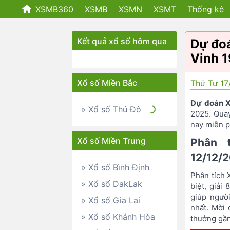
XSMB360
XSMB
XSMN
XSMT
Thống kê
Kết quả xổ số hôm qua
Dự đoá
Vinh 
Xổ số Miền Bắc
Thứ Tư 17
Dự đoán X
» Xổ số Thủ Đô
2025. Qua
nay miễn 
Xổ số Miền Trung
Phân 
12/12/
» Xổ số Bình Định
Phân tích 
» Xổ số DakLak
biệt, giải
giúp ngườ
» Xổ số Gia Lai
nhất. Mời 
» Xổ số Khánh Hòa
thưởng gần