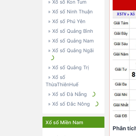
» Xổ số Kon Tum
» Xổ số Ninh Thuận
» Xổ số Phú Yên
» Xổ số Quảng Bình
» Xổ số Quảng Nam
» Xổ số Quảng Ngãi
» Xổ số Quảng Trị
» Xổ số
ThừaThiênHuế
» Xổ số Đà Nẵng
» Xổ số Đắc Nông
Xổ số Miền Nam
Phân tíc