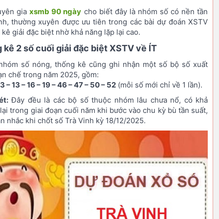
uyên gia
xsmb 90 ngày
cho biết đây là nhóm số có nền tần
nh, thường xuyên được ưu tiên trong các bài dự đoán XSTV
kê giải đặc biệt nhờ khả năng lặp lại cao.
kê 2 số cuối giải đặc biệt XSTV về ÍT
nhóm số nóng, thống kê cũng ghi nhận một số bộ số xuất
ạn chế trong năm 2025, gồm:
3 – 13 – 16 – 19 – 46 – 47 – 50 – 52
(mỗi số mới chỉ về 1 lần).
t:
Đây đều là các bộ số thuộc nhóm lâu chưa nổ, có khả
lại trong giai đoạn cuối năm khi bước vào chu kỳ bù tần suất,
ân nhắc khi chốt số Trà Vinh kỳ 18/12/2025.