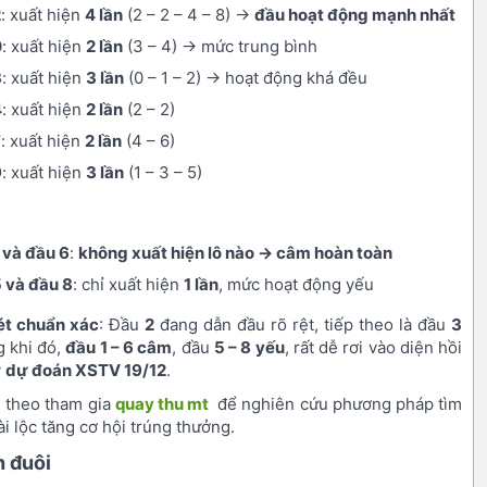
2
: xuất hiện
4 lần
(2 – 2 – 4 – 8) →
đầu hoạt động mạnh nhất
0
: xuất hiện
2 lần
(3 – 4) → mức trung bình
3
: xuất hiện
3 lần
(0 – 1 – 2) → hoạt động khá đều
4
: xuất hiện
2 lần
(2 – 2)
7
: xuất hiện
2 lần
(4 – 6)
9
: xuất hiện
3 lần
(1 – 3 – 5)
 và đầu 6
:
không xuất hiện lô nào → câm hoàn toàn
 và đầu 8
: chỉ xuất hiện
1 lần
, mức hoạt động yếu
ét chuẩn xác
: Đầu
2
đang dẫn đầu rõ rệt, tiếp theo là đầu
3
g khi đó,
đầu 1 – 6 câm
, đầu
5 – 8 yếu
, rất dễ rơi vào diện hồi
ỳ
dự đoán XSTV 19/12
.
 theo tham gia
quay thu mt
để nghiên cứu phương pháp tìm
ài lộc tăng cơ hội trúng thưởng.
h đuôi