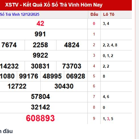
h đầu