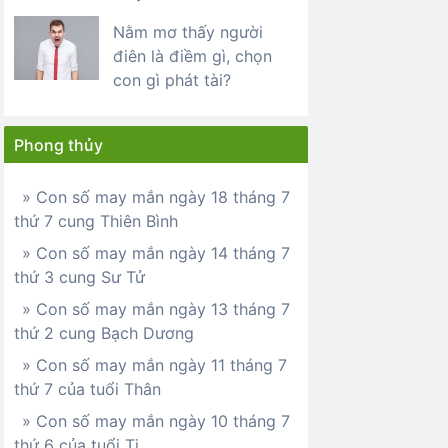
Nằm mơ thấy người
điên là điềm gì, chọn
con gì phát tài?
Phong thủy
» Con số may mắn ngày 18 tháng 7
thứ 7 cung Thiên Bình
» Con số may mắn ngày 14 tháng 7
thứ 3 cung Sư Tử
» Con số may mắn ngày 13 tháng 7
thứ 2 cung Bạch Dương
» Con số may mắn ngày 11 tháng 7
thứ 7 của tuổi Thân
» Con số may mắn ngày 10 tháng 7
thứ 6 của tuổi Tị