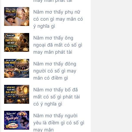
may mắn phát tài
Nằm mơ thấy phụ nữ
có con gì may mắn có
ý nghĩa gì
Nằm mơ thấy ông
ngoại đã mất có số gì
may mắn phát tài
Nằm mơ thấy đông
người có số gì may
mắn có điềm gì
Nằm mơ thấy bố đã
mất có số gì phát tài
có ý nghĩa gì
Nằm mơ thấy người
yêu là điềm gì có số gì
may mắn