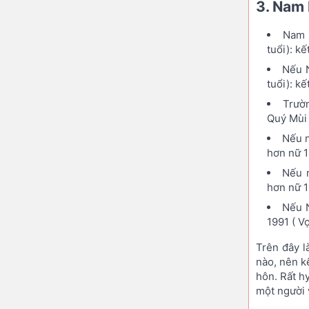
3. Nam 
Nam 
tuổi): k
Nếu N
tuổi): k
Trườ
Quý Mùi 
Nếu n
hơn nữ 1
Nếu 
hơn nữ 1
Nếu N
1991 ( V
Trên đây l
nào, nên k
hôn. Rất h
một người 