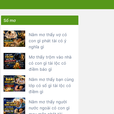
Sổ mơ
Nằm mơ thấy vợ có
con gì phát tài có ý
nghĩa gì
Mơ thấy trộm vào nhà
có con gì tài lộc có
điềm báo gì
Nằm mơ thấy bạn cùng
lớp có số gì tài lộc có
điềm gì
Nằm mơ thấy người
nước ngoài có con gì