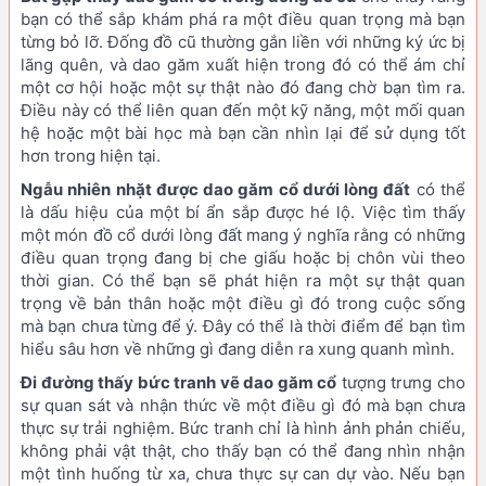
bạn có thể sắp khám phá ra một điều quan trọng mà bạn
từng bỏ lỡ. Đống đồ cũ thường gắn liền với những ký ức bị
lãng quên, và dao găm xuất hiện trong đó có thể ám chỉ
một cơ hội hoặc một sự thật nào đó đang chờ bạn tìm ra.
Điều này có thể liên quan đến một kỹ năng, một mối quan
hệ hoặc một bài học mà bạn cần nhìn lại để sử dụng tốt
hơn trong hiện tại.
Ngẫu nhiên nhặt được dao găm cổ dưới lòng đất
có thể
là dấu hiệu của một bí ẩn sắp được hé lộ. Việc tìm thấy
một món đồ cổ dưới lòng đất mang ý nghĩa rằng có những
điều quan trọng đang bị che giấu hoặc bị chôn vùi theo
thời gian. Có thể bạn sẽ phát hiện ra một sự thật quan
trọng về bản thân hoặc một điều gì đó trong cuộc sống
mà bạn chưa từng để ý. Đây có thể là thời điểm để bạn tìm
hiểu sâu hơn về những gì đang diễn ra xung quanh mình.
Đi đường thấy bức tranh vẽ dao găm cổ
tượng trưng cho
sự quan sát và nhận thức về một điều gì đó mà bạn chưa
thực sự trải nghiệm. Bức tranh chỉ là hình ảnh phản chiếu,
không phải vật thật, cho thấy bạn có thể đang nhìn nhận
một tình huống từ xa, chưa thực sự can dự vào. Nếu bạn