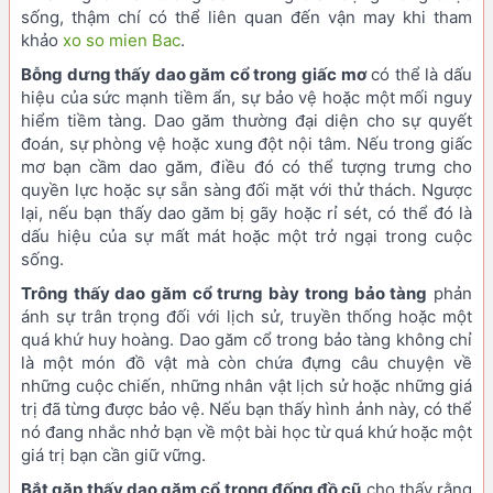
sống, thậm chí có thể liên quan đến vận may khi tham
khảo
xo so mien Bac
.
Bỗng dưng thấy dao găm cổ trong giấc mơ
có thể là dấu
hiệu của sức mạnh tiềm ẩn, sự bảo vệ hoặc một mối nguy
hiểm tiềm tàng. Dao găm thường đại diện cho sự quyết
đoán, sự phòng vệ hoặc xung đột nội tâm. Nếu trong giấc
mơ bạn cầm dao găm, điều đó có thể tượng trưng cho
quyền lực hoặc sự sẵn sàng đối mặt với thử thách. Ngược
lại, nếu bạn thấy dao găm bị gãy hoặc rỉ sét, có thể đó là
dấu hiệu của sự mất mát hoặc một trở ngại trong cuộc
sống.
Trông thấy dao găm cổ trưng bày trong bảo tàng
phản
ánh sự trân trọng đối với lịch sử, truyền thống hoặc một
quá khứ huy hoàng. Dao găm cổ trong bảo tàng không chỉ
là một món đồ vật mà còn chứa đựng câu chuyện về
những cuộc chiến, những nhân vật lịch sử hoặc những giá
trị đã từng được bảo vệ. Nếu bạn thấy hình ảnh này, có thể
nó đang nhắc nhở bạn về một bài học từ quá khứ hoặc một
giá trị bạn cần giữ vững.
Bắt gặp thấy dao găm cổ trong đống đồ cũ
cho thấy rằng