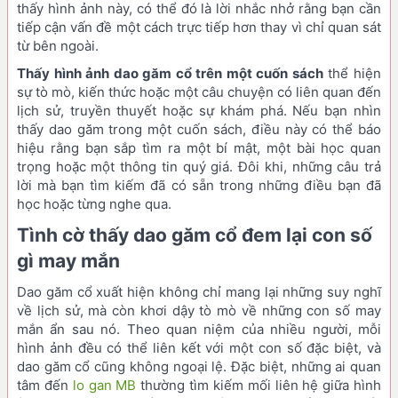
thấy hình ảnh này, có thể đó là lời nhắc nhở rằng bạn cần
tiếp cận vấn đề một cách trực tiếp hơn thay vì chỉ quan sát
từ bên ngoài.
Thấy hình ảnh dao găm cổ trên một cuốn sách
thể hiện
sự tò mò, kiến thức hoặc một câu chuyện có liên quan đến
lịch sử, truyền thuyết hoặc sự khám phá. Nếu bạn nhìn
thấy dao găm trong một cuốn sách, điều này có thể báo
hiệu rằng bạn sắp tìm ra một bí mật, một bài học quan
trọng hoặc một thông tin quý giá. Đôi khi, những câu trả
lời mà bạn tìm kiếm đã có sẵn trong những điều bạn đã
học hoặc từng nghe qua.
Tình cờ thấy dao găm cổ đem lại con số
gì may mắn
Dao găm cổ xuất hiện không chỉ mang lại những suy nghĩ
về lịch sử, mà còn khơi dậy tò mò về những con số may
mắn ẩn sau nó. Theo quan niệm của nhiều người, mỗi
hình ảnh đều có thể liên kết với một con số đặc biệt, và
dao găm cổ cũng không ngoại lệ. Đặc biệt, những ai quan
tâm đến
lo gan MB
thường tìm kiếm mối liên hệ giữa hình