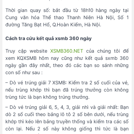
Thời gian quay số: bắt đầu từ 18h10 hàng ngày tại
Cung văn hóa Thể thao Thanh Niên Hà Nội, Số 1
đường Tăng Bạt Hổ, Q.Hoàn Kiếm, Hà Nội.
Cách tra cứu kết quả xsmb 360 ngày
Truy cập website
XSMB360.NET
của chúng tôi để
xem KQXSMB hôm nay cũng như kết quả sx
mb 360
ngày gần đây nhất, theo đó
các bạn so sánh những
con số như sau :
– Dò vé trúng giải 7 XSMB: Kiểm tra 2 số cuối của vé,
nếu trùng khớp thì bạn đã trúng thưởng còn không
trùng tức là bạn không trúng thưởng.
– Dò vé trúng giải 6, 5, 4, 3, giải nhì và giải nhất: Bạn
dò 2 số cuối theo bảng lô tô 2 số bên dưới, nếu trùng
khớp thì kéo lên bảng truyền thống và kiểm tra các số
còn lại. Nếu 2 số này không giống thì tức là bạn