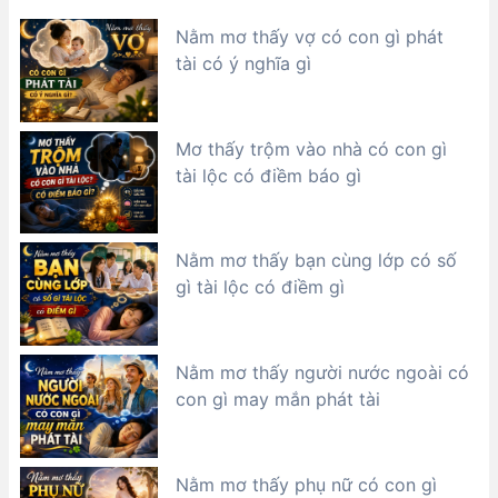
Nằm mơ thấy vợ có con gì phát
tài có ý nghĩa gì
Mơ thấy trộm vào nhà có con gì
tài lộc có điềm báo gì
Nằm mơ thấy bạn cùng lớp có số
gì tài lộc có điềm gì
Nằm mơ thấy người nước ngoài có
con gì may mắn phát tài
Nằm mơ thấy phụ nữ có con gì