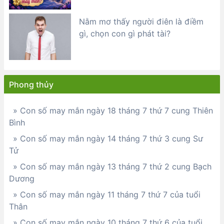
Nằm mơ thấy người điên là điềm
gì, chọn con gì phát tài?
Phong thủy
» Con số may mắn ngày 18 tháng 7 thứ 7 cung Thiên
Bình
» Con số may mắn ngày 14 tháng 7 thứ 3 cung Sư
Tử
» Con số may mắn ngày 13 tháng 7 thứ 2 cung Bạch
Dương
» Con số may mắn ngày 11 tháng 7 thứ 7 của tuổi
Thân
» Con số may mắn ngày 10 tháng 7 thứ 6 của tuổi