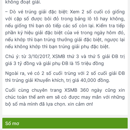
không đoạt giải.
– Dò vé trúng giải đặc biệt: Xem 2 số cuối có giống
với cặp số được bôi đỏ trong bảng lô tô hay không,
nếu giống thì bạn dò tiếp các số còn lại. Kiểm tra tiếp
phần ký hiệu giải đặc biệt của vé trong ngày hôm đó,
nếu khớp thì bạn trúng thưởng giải đặc biệt, ngược lại
nếu không khớp thì bạn trúng giải phụ đặc biệt.
Chú ý: từ 3/10/2017, XSMB thứ 3 và thứ 5 giải ĐB trị
giá 3 tỷ đồng và giải phụ ĐB là 15 triệu đồng
Ngoài ra, vé có 2 số cuối trùng với 2 số cuối giải ĐB
thì trúng giải Khuyến khích, trị giá 40,000 đồng.
Cuối cùng chuyên trang XSMB 360 ngày cũng xin
chúc toàn thể anh em sẽ có được may mắn với những
bộ số mà mình đã lựa chọn. xin cảm ơn!
Sổ mơ