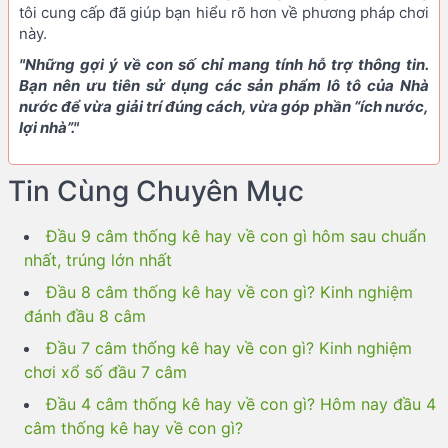
tôi cung cấp đã giúp bạn hiểu rõ hơn về phương pháp chơi
này.
"Những gợi ý về con số chỉ mang tính hỗ trợ thông tin.
Bạn nên ưu tiên sử dụng các sản phẩm lô tô của Nhà
nước để vừa giải trí đúng cách, vừa góp phần “ích nước,
lợi nhà”."
Tin Cùng Chuyên Mục
Đầu 9 câm thống kê hay về con gì hôm sau chuẩn
nhất, trúng lớn nhất
Đầu 8 câm thống kê hay về con gì? Kinh nghiệm
đánh đầu 8 câm
Đầu 7 câm thống kê hay về con gì? Kinh nghiệm
chơi xổ số đầu 7 câm
Đầu 4 câm thống kê hay về con gì? Hôm nay đầu 4
câm thống kê hay về con gì?