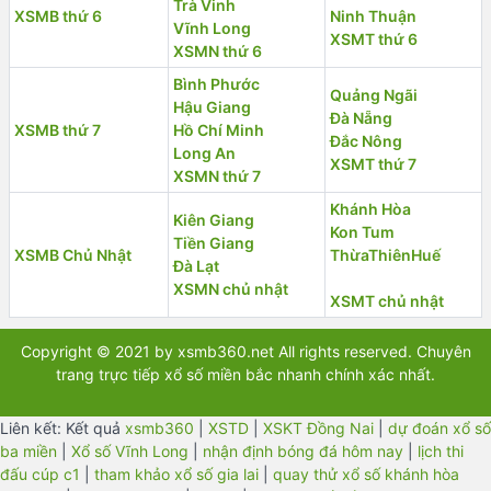
Trà Vinh
XSMB thứ 6
Ninh Thuận
Vĩnh Long
XSMT thứ 6
XSMN thứ 6
Bình Phước
Quảng Ngãi
Hậu Giang
Đà Nẵng
XSMB thứ 7
Hồ Chí Minh
Đắc Nông
Long An
XSMT thứ 7
XSMN thứ 7
Khánh Hòa
Kiên Giang
Kon Tum
Tiền Giang
XSMB Chủ Nhật
ThừaThiênHuế
Đà Lạt
XSMN chủ nhật
XSMT chủ nhật
Copyright © 2021 by xsmb360.net All rights reserved. Chuyên
trang trực tiếp xổ số miền bắc nhanh chính xác nhất.
Liên kết: Kết quả
xsmb360
|
XSTD
|
XSKT Đồng Nai
|
dự đoán xổ số
ba miền
|
Xổ số Vĩnh Long
|
nhận định bóng đá hôm nay
|
lịch thi
đấu cúp c1
|
tham khảo xổ số gia lai
|
quay thử xổ số khánh hòa