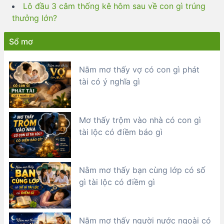
Lô đầu 3 câm thống kê hôm sau về con gì trúng
thưởng lớn?
Sổ mơ
Nằm mơ thấy vợ có con gì phát
tài có ý nghĩa gì
Mơ thấy trộm vào nhà có con gì
tài lộc có điềm báo gì
Nằm mơ thấy bạn cùng lớp có số
gì tài lộc có điềm gì
Nằm mơ thấy người nước ngoài có