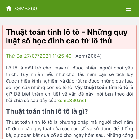
XSMB360
Thuật toán tính lô tô – Những quy
luật số học đỉnh cao từ lô thủ
Thứ Ba 27/07/2021 11:25:40
- Xem(2064)
Lô tô là một trò chơi may rủi được nhiều người chơi yêu
thích. Tuy nhiên nếu như chơi lâu năm bạn sẽ tích lũy
được nhiều kinh nghiệm và đúc rút ra được những quy luật
số học của những con số lô tô. Vậy
thuật toán tính lô tô
là
gì? Để biết thêm chi tiết về vấn đề này mời bạn theo dõi
bài chia sẻ sau đây của
xsmb360.net
.
Thuật toán tính lô tô là gì?
Thuật toán tính lô tô là phương pháp mà người chơi nắm
rõ được các quy luật của các con số và sử dụng để thống
kê, dự đoán kết quả xổ số cho ngày hôm sau. Những công