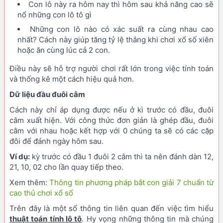
Con lô này ra hôm nay thì hôm sau khả năng cao sẽ
nổ những con lô tô gì
Những con lô nào có xác suất ra cùng nhau cao
nhất? Cách này giúp tăng tỷ lệ thắng khi chơi xổ số xiên
hoặc ăn cùng lúc cả 2 con.
Điều này sẽ hỗ trợ người chơi rất lớn trong việc tính toán
và thống kê một cách hiệu quả hơn.
Dữ liệu đầu đuôi câm
Cách này chỉ áp dụng được nếu ở kì trước có đầu, đuôi
câm xuất hiện. Với công thức đơn giản là ghép đầu, đuôi
câm với nhau hoặc kết hợp với 0 chúng ta sẽ có các cặp
đôi để đánh ngày hôm sau.
Ví dụ:
kỳ trước có đầu 1 đuôi 2 câm thì ta nên đánh dàn 12,
21, 10, 02 cho lần quay tiếp theo.
Xem thêm:
Thông tin phương pháp bắt con giải 7 chuẩn từ
cao thủ chơi xổ số
Trên đây là một số thông tin liên quan đến việc tìm hiểu
thuật toán tính lô tô
. Hy vọng những thông tin mà chúng