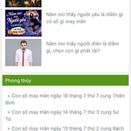
Nằm mơ thấy người yêu là điềm gì
có số gì may mắn
Nằm mơ thấy người điên là điềm
gì, chọn con gì phát tài?
Phong thủy
» Con số may mắn ngày 18 tháng 7 thứ 7 cung Thiên
Bình
» Con số may mắn ngày 14 tháng 7 thứ 3 cung Sư
Tử
» Con số may mắn ngày 13 tháng 7 thứ 2 cung Bạch