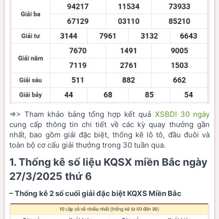
=>> Tham khảo bảng tổng hợp kết quả
XSBDI 30 ngày
cung cấp thông tin chi tiết về các kỳ quay thưởng gần
nhất, bao gồm giải đặc biệt, thống kê lô tô, đầu đuôi và
toàn bộ cơ cấu giải thưởng trong 30 tuần qua.
1. Thống kê số liệu KQSX miền Bắc ngày
27/3/2025 thứ 6
– Thống kê 2 số cuối giải đặc biệt KQXS Miền Bắc