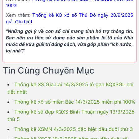
100%
Xem thêm:
Thống kê KQ xổ số Thủ Đô ngày 20/9/2025
giải đặc biệt
"Những gợi ý về con số chỉ mang tính hỗ trợ thông tin.
Bạn nên ưu tiên sử dụng các sản phẩm lô tô của Nhà
nước để vừa giải trí đúng cách, vừa góp phần “ích nước,
lợi nhà”."
Tin Cùng Chuyên Mục
Thống kê XS Gia Lai 14/3/2025 lô gan KQXSGL chi
tiết nhất
Thống kê xổ số miền Bắc 14/3/2025 miễn phí 100%
Thống kê số đẹp KQXS Bình Thuận ngày 13/3/2025
thứ 5
Thống kê XSMN 4/3/2025 đặc biệt đầu đuôi thứ 3