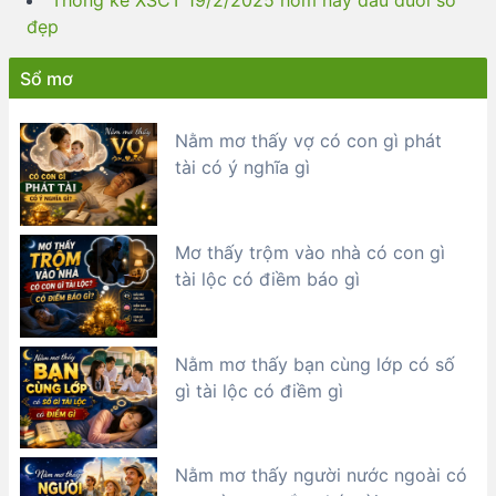
Thống kê XSCT 19/2/2025 hôm nay đầu đuôi số
đẹp
Sổ mơ
Nằm mơ thấy vợ có con gì phát
tài có ý nghĩa gì
Mơ thấy trộm vào nhà có con gì
tài lộc có điềm báo gì
Nằm mơ thấy bạn cùng lớp có số
gì tài lộc có điềm gì
Nằm mơ thấy người nước ngoài có