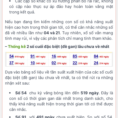
Các cặp số khác có xu hướng phân bố rải rác, không
có cặp nào thực sự áp đảo hay hoàn toàn vắng mặt
trong kết quả.
Nếu bạn đang tìm kiếm những con số có khả năng xuất
hiện cao hơn trong thời gian tới, có thể cân nhắc những số
đã về nhiều lần như
04 và 21
. Tuy nhiên, xổ số vẫn mang
tính may rủi, vì vậy các phân tích chỉ mang tính tham khảo.
–
Thống kê
2 số cuối đặc biệt
(đề gan)
lâu chưa về nhất
Dựa vào bảng số liệu về tần suất xuất hiện của các số cuối
đặc biệt (đề gan) lâu chưa về nhất, ta có thể rút ra những
nhận xét sau:
Số 54
chu kỳ vắng bóng lên đến
519 ngày
. Đây là
con số có thời gian gan dài nhất trong danh sách, cho
thấy khả năng xuất hiện trong thời gian tới có thể được
cân nhắc.
Số 91
với
491 ngày
chưa xuất hiện. So với số 54,