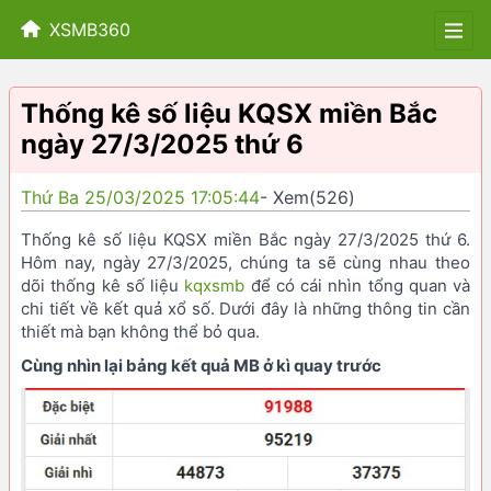
XSMB360
Thống kê số liệu KQSX miền Bắc
ngày 27/3/2025 thứ 6
Thứ Ba 25/03/2025 17:05:44
- Xem(526)
Thống kê số liệu KQSX miền Bắc ngày 27/3/2025 thứ 6.
Hôm nay, ngày 27/3/2025, chúng ta sẽ cùng nhau theo
dõi thống kê số liệu
kqxsmb
để có cái nhìn tổng quan và
chi tiết về kết quả xổ số. Dưới đây là những thông tin cần
thiết mà bạn không thể bỏ qua.
Cùng nhìn lại bảng kết quả MB ở kì quay trước