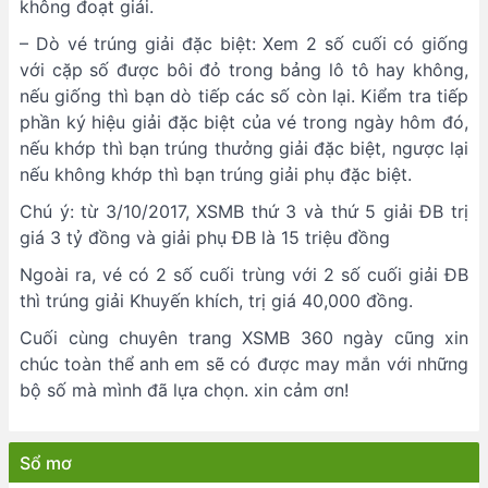
không đoạt giải.
– Dò vé trúng giải đặc biệt: Xem 2 số cuối có giống
với cặp số được bôi đỏ trong bảng lô tô hay không,
nếu giống thì bạn dò tiếp các số còn lại. Kiểm tra tiếp
phần ký hiệu giải đặc biệt của vé trong ngày hôm đó,
nếu khớp thì bạn trúng thưởng giải đặc biệt, ngược lại
nếu không khớp thì bạn trúng giải phụ đặc biệt.
Chú ý: từ 3/10/2017, XSMB thứ 3 và thứ 5 giải ĐB trị
giá 3 tỷ đồng và giải phụ ĐB là 15 triệu đồng
Ngoài ra, vé có 2 số cuối trùng với 2 số cuối giải ĐB
thì trúng giải Khuyến khích, trị giá 40,000 đồng.
Cuối cùng chuyên trang XSMB 360 ngày cũng xin
chúc toàn thể anh em sẽ có được may mắn với những
bộ số mà mình đã lựa chọn. xin cảm ơn!
Sổ mơ