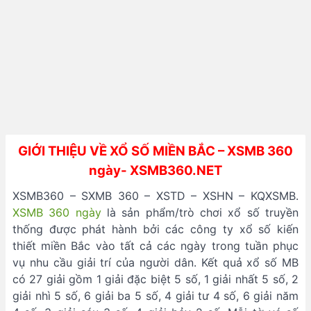
GIỚI THIỆU VỀ XỔ SỐ MIỀN BẮC – XSMB 360
ngày- XSMB360.NET
XSMB360 – SXMB 360 – XSTD – XSHN – KQXSMB.
XSMB 360 ngày
là sản phẩm/trò chơi xổ số truyền
thống được phát hành bởi các công ty xổ số kiến
thiết miền Bắc vào tất cả các ngày trong tuần phục
vụ nhu cầu giải trí của người dân. Kết quả xổ số MB
có 27 giải gồm 1 giải đặc biệt 5 số, 1 giải nhất 5 số, 2
giải nhì 5 số, 6 giải ba 5 số, 4 giải tư 4 số, 6 giải năm