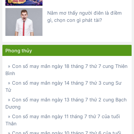
Nằm mơ thấy người điên là điềm
gì, chọn con gì phát tài?
Phong thủy
» Con số may mắn ngày 18 tháng 7 thứ 7 cung Thiên
Bình
» Con số may mắn ngày 14 tháng 7 thứ 3 cung Sư
Tử
» Con số may mắn ngày 13 tháng 7 thứ 2 cung Bạch
Dương
» Con số may mắn ngày 11 tháng 7 thứ 7 của tuổi
Thân
» Con số may mắn ngày 10 tháng 7 thứ 6 của tuổi