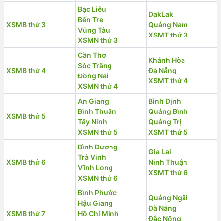
Bạc Liêu
DakLak
Bến Tre
XSMB thứ 3
Quảng Nam
Vũng Tàu
XSMT thứ 3
XSMN thứ 3
Cần Thơ
Khánh Hòa
Sóc Trăng
XSMB thứ 4
Đà Nẵng
Đồng Nai
XSMT thứ 4
XSMN thứ 4
An Giang
Bình Định
Bình Thuận
Quảng Bình
XSMB thứ 5
Tây Ninh
Quảng Trị
XSMN thứ 5
XSMT thứ 5
Bình Dương
Gia Lai
Trà Vinh
XSMB thứ 6
Ninh Thuận
Vĩnh Long
XSMT thứ 6
XSMN thứ 6
Bình Phước
Quảng Ngãi
Hậu Giang
Đà Nẵng
XSMB thứ 7
Hồ Chí Minh
Đắc Nông