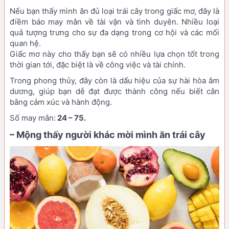
Nếu bạn thấy mình ăn đủ loại trái cây trong giấc mơ, đây là
điềm báo may mắn về tài vận và tình duyên. Nhiều loại
quả tượng trưng cho sự đa dạng trong cơ hội và các mối
quan hệ.
Giấc mơ này cho thấy bạn sẽ có nhiều lựa chọn tốt trong
thời gian tới, đặc biệt là về công việc và tài chính.
Trong phong thủy, đây còn là dấu hiệu của sự hài hòa âm
dương, giúp bạn dễ đạt được thành công nếu biết cân
bằng cảm xúc và hành động.
Số may mắn:
24 – 75.
– Mộng thấy người khác mời mình ăn trái cây