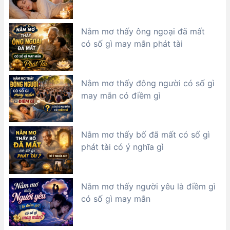
Nằm mơ thấy ông ngoại đã mất
có số gì may mắn phát tài
Nằm mơ thấy đông người có số gì
may mắn có điềm gì
Nằm mơ thấy bố đã mất có số gì
phát tài có ý nghĩa gì
Nằm mơ thấy người yêu là điềm gì
có số gì may mắn