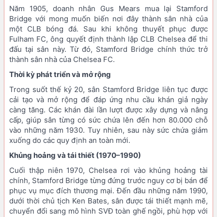
Năm 1905, doanh nhân Gus Mears mua lại Stamford
Bridge với mong muốn biến nơi đây thành sân nhà của
một CLB bóng đá. Sau khi không thuyết phục được
Fulham FC, ông quyết định thành lập CLB Chelsea để thi
đấu tại sân này. Từ đó, Stamford Bridge chính thức trở
thành sân nhà của Chelsea FC.
Thời kỳ phát triển và mở rộng
Trong suốt thế kỷ 20, sân Stamford Bridge liên tục được
cải tạo và mở rộng để đáp ứng nhu cầu khán giả ngày
càng tăng. Các khán đài lần lượt được xây dựng và nâng
cấp, giúp sân từng có sức chứa lên đến hơn 80.000 chỗ
vào những năm 1930. Tuy nhiên, sau này sức chứa giảm
xuống do các quy định an toàn mới.
Khủng hoảng và tái thiết (1970–1990)
Cuối thập niên 1970, Chelsea rơi vào khủng hoảng tài
chính, Stamford Bridge từng đứng trước nguy cơ bị bán để
phục vụ mục đích thương mại. Đến đầu những năm 1990,
dưới thời chủ tịch Ken Bates, sân được tái thiết mạnh mẽ,
chuyển đổi sang mô hình SVĐ toàn ghế ngồi, phù hợp với