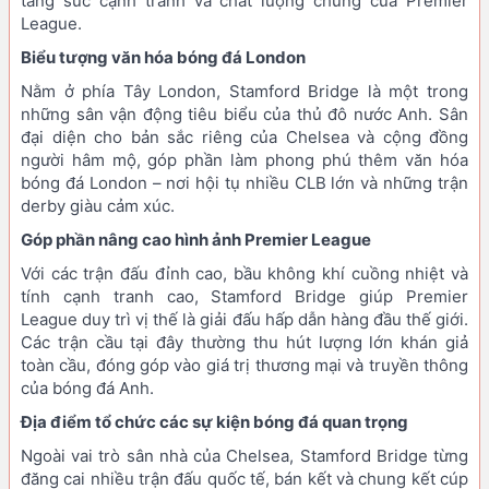
tăng sức cạnh tranh và chất lượng chung của Premier
League.
Biểu tượng văn hóa bóng đá London
Nằm ở phía Tây London, Stamford Bridge là một trong
những sân vận động tiêu biểu của thủ đô nước Anh. Sân
đại diện cho bản sắc riêng của Chelsea và cộng đồng
người hâm mộ, góp phần làm phong phú thêm văn hóa
bóng đá London – nơi hội tụ nhiều CLB lớn và những trận
derby giàu cảm xúc.
Góp phần nâng cao hình ảnh Premier League
Với các trận đấu đỉnh cao, bầu không khí cuồng nhiệt và
tính cạnh tranh cao, Stamford Bridge giúp Premier
League duy trì vị thế là giải đấu hấp dẫn hàng đầu thế giới.
Các trận cầu tại đây thường thu hút lượng lớn khán giả
toàn cầu, đóng góp vào giá trị thương mại và truyền thông
của bóng đá Anh.
Địa điểm tổ chức các sự kiện bóng đá quan trọng
Ngoài vai trò sân nhà của Chelsea, Stamford Bridge từng
đăng cai nhiều trận đấu quốc tế, bán kết và chung kết cúp