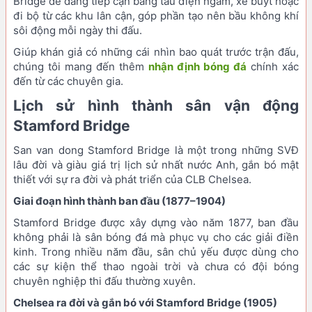
Bridge dễ dàng tiếp cận bằng tàu điện ngầm, xe buýt hoặc
đi bộ từ các khu lân cận, góp phần tạo nên bầu không khí
sôi động mỗi ngày thi đấu.
Giúp khán giả có những cái nhìn bao quát trước trận đấu,
chúng tôi mang đến thêm
nhận định bóng đá
chính xác
đến từ các chuyên gia.
Lịch sử hình thành sân vận động
Stamford Bridge
San van dong Stamford Bridge là một trong những SVĐ
lâu đời và giàu giá trị lịch sử nhất nước Anh, gắn bó mật
thiết với sự ra đời và phát triển của CLB Chelsea.
Giai đoạn hình thành ban đầu (1877–1904)
Stamford Bridge được xây dựng vào năm 1877, ban đầu
không phải là sân bóng đá mà phục vụ cho các giải điền
kinh. Trong nhiều năm đầu, sân chủ yếu được dùng cho
các sự kiện thể thao ngoài trời và chưa có đội bóng
chuyên nghiệp thi đấu thường xuyên.
Chelsea ra đời và gắn bó với Stamford Bridge (1905)