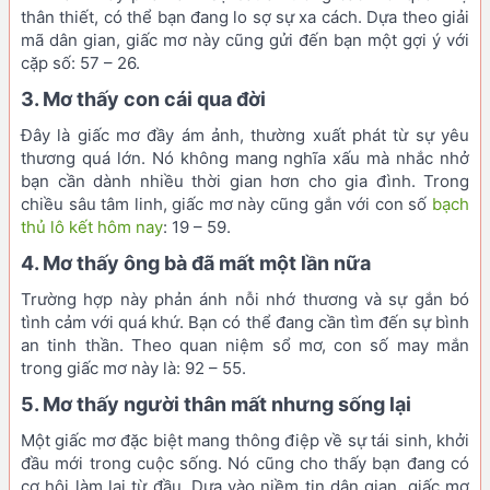
thân thiết, có thể bạn đang lo sợ sự xa cách. Dựa theo giải
mã dân gian, giấc mơ này cũng gửi đến bạn một gợi ý với
cặp số: 57 – 26.
3. Mơ thấy con cái qua đời
Đây là giấc mơ đầy ám ảnh, thường xuất phát từ sự yêu
thương quá lớn. Nó không mang nghĩa xấu mà nhắc nhở
bạn cần dành nhiều thời gian hơn cho gia đình. Trong
chiều sâu tâm linh, giấc mơ này cũng gắn với con số
bạch
thủ lô kết hôm nay
: 19 – 59.
4. Mơ thấy ông bà đã mất một lần nữa
Trường hợp này phản ánh nỗi nhớ thương và sự gắn bó
tình cảm với quá khứ. Bạn có thể đang cần tìm đến sự bình
an tinh thần. Theo quan niệm sổ mơ, con số may mắn
trong giấc mơ này là: 92 – 55.
5. Mơ thấy người thân mất nhưng sống lại
Một giấc mơ đặc biệt mang thông điệp về sự tái sinh, khởi
đầu mới trong cuộc sống. Nó cũng cho thấy bạn đang có
cơ hội làm lại từ đầu. Dựa vào niềm tin dân gian, giấc mơ