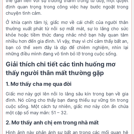
thể gắn liền với sự trưởng thành trong tư duy, một quyết
định quan trọng trong công việc hay bước ngoặt trong
chuyện tình cảm.
Ở khía cạnh tâm lý, giấc mơ về cái chết của người thân
thường xuất phát từ nỗi sợ mất mát, sự lo lắng cho sức
khỏe hoặc tiềm thức đang nhắc nhở bạn hãy quan tâm
nhiều hơn đến gia đình. Vì vậy, thay vì chỉ cảm thấy bất an,
bạn có thể xem đây là dịp để chiêm nghiệm, nhìn lại
những điều mình đang vô tình bỏ lỡ trong cuộc sống.
Giải thích chi tiết các tình huống mơ
thấy người thân mất thường gặp
1. Mơ thấy cha mẹ qua đời
Giấc mơ này gợi lên nỗi lo lắng sâu kín trong bạn về gia
đình. Nó cũng cho thấy bạn đang thiếu sự vững tin trong
cuộc sống. Một cách tự nhiên, giấc mơ này còn ẩn chứa
một cặp số may mắn: 51 – 32.
2. Mơ thấy anh chị em trong nhà mất
Hình ảnh này phản ánh sự bất an trong các mối quan hệ