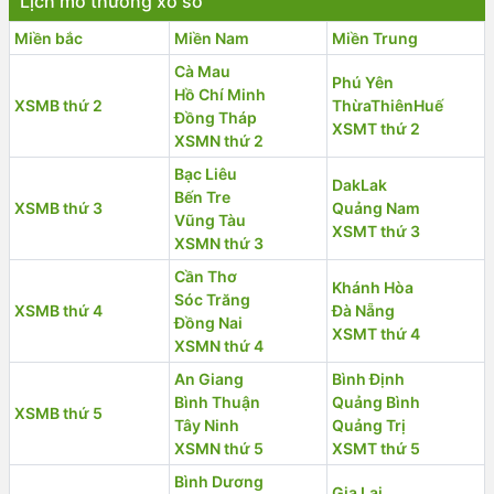
Lịch mở thưởng xổ số
Miền bắc
Miền Nam
Miền Trung
Cà Mau
Phú Yên
Hồ Chí Minh
XSMB thứ 2
ThừaThiênHuế
Đồng Tháp
XSMT thứ 2
XSMN thứ 2
Bạc Liêu
DakLak
Bến Tre
XSMB thứ 3
Quảng Nam
Vũng Tàu
XSMT thứ 3
XSMN thứ 3
Cần Thơ
Khánh Hòa
Sóc Trăng
XSMB thứ 4
Đà Nẵng
Đồng Nai
XSMT thứ 4
XSMN thứ 4
An Giang
Bình Định
Bình Thuận
Quảng Bình
XSMB thứ 5
Tây Ninh
Quảng Trị
XSMN thứ 5
XSMT thứ 5
Bình Dương
Gia Lai