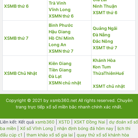
Trà Vinh
XSMB thứ 6
Ninh Thuận
Vĩnh Long
XSMT thứ 6
XSMN thứ 6
Bình Phước
Quảng Ngãi
Hậu Giang
Đà Nẵng
XSMB thứ 7
Hồ Chí Minh
Đắc Nông
Long An
XSMT thứ 7
XSMN thứ 7
Khánh Hòa
Kiên Giang
Kon Tum
Tiền Giang
XSMB Chủ Nhật
ThừaThiênHuế
Đà Lạt
XSMN chủ nhật
XSMT chủ nhật
Copyright © 2021 by xsmb360.net All rights reserved. Chuyên
trang trực tiếp xổ số miền bắc nhanh chính xác nhất.
Liên kết: Kết quả
xsmb360
|
XSTD
|
XSKT Đồng Nai
|
dự đoán xổ số
ba miền
|
Xổ số Vĩnh Long
|
nhận định bóng đá hôm nay
|
lịch thi
đấu cúp c1
|
tham khảo xổ số gia lai
|
quay thử xổ số khánh hòa