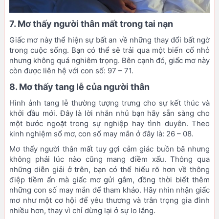
7. Mơ thấy người thân mất trong tai nạn
Giấc mơ này thể hiện sự bất an về những thay đổi bất ngờ
trong cuộc sống. Bạn có thể sẽ trải qua một biến cố nhỏ
nhưng không quá nghiêm trọng. Bên cạnh đó, giấc mơ này
còn được liên hệ với con số: 97 – 71.
8. Mơ thấy tang lễ của người thân
Hình ảnh tang lễ thường tượng trưng cho sự kết thúc và
khởi đầu mới. Đây là lời nhắn nhủ bạn hãy sẵn sàng cho
một bước ngoặt trong sự nghiệp hay tình duyên. Theo
kinh nghiệm sổ mơ, con số may mắn ở đây là: 26 – 08.
Mơ thấy người thân mất tuy gợi cảm giác buồn bã nhưng
không phải lúc nào cũng mang điềm xấu. Thông qua
những diễn giải ở trên, bạn có thể hiểu rõ hơn về thông
điệp tiềm ẩn mà giấc mơ gửi gắm, đồng thời biết thêm
những con số may mắn để tham khảo. Hãy nhìn nhận giấc
mơ như một cơ hội để yêu thương và trân trọng gia đình
nhiều hơn, thay vì chỉ dừng lại ở sự lo lắng.