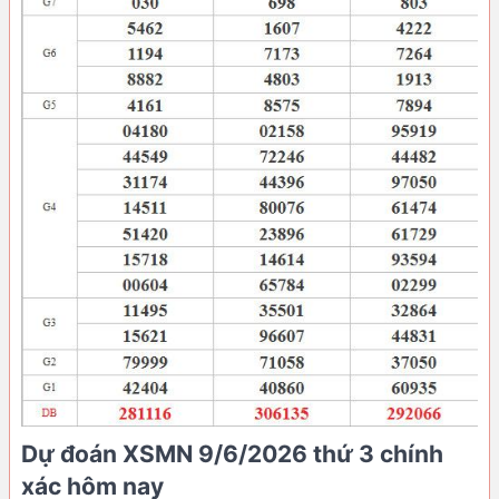
Dự đoán XSMN 9/6/2026 thứ 3 chính
xác hôm nay