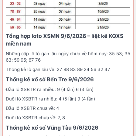
Tổng hợp loto XSMN 9/6/2026 – liệt kê KQXS
miền nam
Những cặp lô tô gan lâu ngày chưa về hôm nay: 35 53; 35
63; 59 95; 67 76
Thống kê lô gan lâu về: 27 88 83 89 24 56 32 47
Thống kê xổ số Bến Tre 9/6/2026
Đầu lô XSBTR ra nhiều: 9 (4 lần) 6 (3 lần)
Đuôi lô XSBTR ra nhiều: 4 (5 lần) 9 (4 lần)
Đầu lô XSBTR chưa về: 4
Đuôi lô XSBTR chưa về: 7, 8
Thống kê xổ số Vũng Tàu 9/6/2026