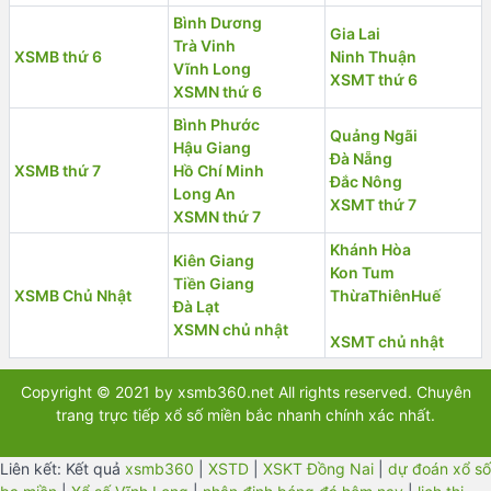
Bình Dương
Gia Lai
Trà Vinh
XSMB thứ 6
Ninh Thuận
Vĩnh Long
XSMT thứ 6
XSMN thứ 6
Bình Phước
Quảng Ngãi
Hậu Giang
Đà Nẵng
XSMB thứ 7
Hồ Chí Minh
Đắc Nông
Long An
XSMT thứ 7
XSMN thứ 7
Khánh Hòa
Kiên Giang
Kon Tum
Tiền Giang
XSMB Chủ Nhật
ThừaThiênHuế
Đà Lạt
XSMN chủ nhật
XSMT chủ nhật
Copyright © 2021 by xsmb360.net All rights reserved. Chuyên
trang trực tiếp xổ số miền bắc nhanh chính xác nhất.
Liên kết: Kết quả
xsmb360
|
XSTD
|
XSKT Đồng Nai
|
dự đoán xổ số