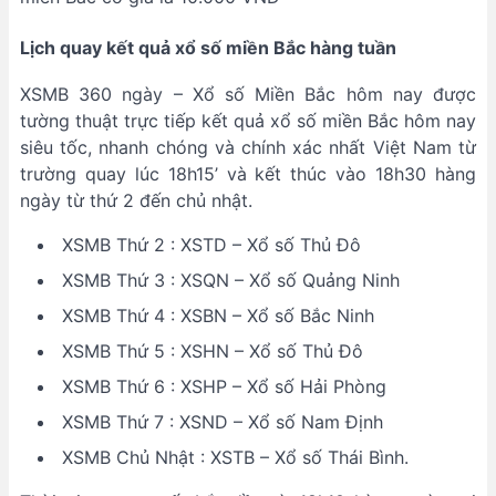
Lịch quay kết quả xổ số miền Bắc hàng tuần
XSMB 360 ngày – Xổ số Miền Bắc hôm nay được
tường thuật trực tiếp kết quả xổ số miền Bắc hôm nay
siêu tốc, nhanh chóng và chính xác nhất Việt Nam từ
trường quay lúc 18h15’ và kết thúc vào 18h30 hàng
ngày từ thứ 2 đến chủ nhật.
XSMB Thứ 2 : XSTD – Xổ số Thủ Đô
XSMB Thứ 3 : XSQN – Xổ số Quảng Ninh
XSMB Thứ 4 : XSBN – Xổ số Bắc Ninh
XSMB Thứ 5 : XSHN – Xổ số Thủ Đô
XSMB Thứ 6 : XSHP – Xổ số Hải Phòng
XSMB Thứ 7 : XSND – Xổ số Nam Định
XSMB Chủ Nhật : XSTB – Xổ số Thái Bình.