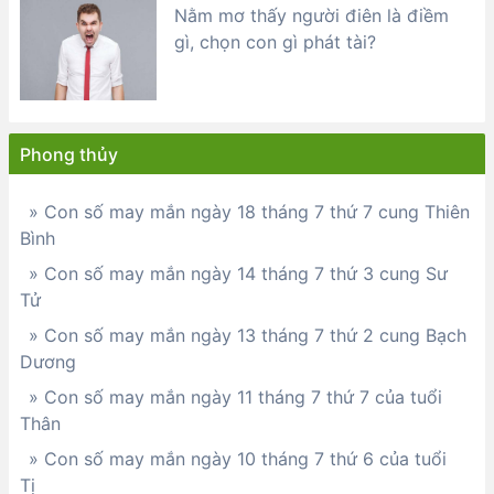
Nằm mơ thấy người điên là điềm
gì, chọn con gì phát tài?
Phong thủy
» Con số may mắn ngày 18 tháng 7 thứ 7 cung Thiên
Bình
» Con số may mắn ngày 14 tháng 7 thứ 3 cung Sư
Tử
» Con số may mắn ngày 13 tháng 7 thứ 2 cung Bạch
Dương
» Con số may mắn ngày 11 tháng 7 thứ 7 của tuổi
Thân
» Con số may mắn ngày 10 tháng 7 thứ 6 của tuổi
Tị