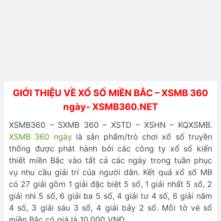
GIỚI THIỆU VỀ XỔ SỐ MIỀN BẮC – XSMB 360
ngày- XSMB360.NET
XSMB360 – SXMB 360 – XSTD – XSHN – KQXSMB.
XSMB 360 ngày
là sản phẩm/trò chơi xổ số truyền
thống được phát hành bởi các công ty xổ số kiến
thiết miền Bắc vào tất cả các ngày trong tuần phục
vụ nhu cầu giải trí của người dân. Kết quả xổ số MB
có 27 giải gồm 1 giải đặc biệt 5 số, 1 giải nhất 5 số, 2
giải nhì 5 số, 6 giải ba 5 số, 4 giải tư 4 số, 6 giải năm
4 số, 3 giải sáu 3 số, 4 giải bảy 2 số. Mỗi tờ vé số
miền Bắc có giá là 10.000 VNĐ