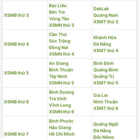
Bạc Liêu
DakLak
Bến Tre
XSMB thứ 3
Quảng Nam
Vũng Tàu
XSMT thứ 3
XSMN thứ 3
Cần Thơ
Khánh Hòa
Sóc Trăng
XSMB thứ 4
Đà Nẵng
Đồng Nai
XSMT thứ 4
XSMN thứ 4
An Giang
Bình Định
Bình Thuận
Quảng Bình
XSMB thứ 5
Tây Ninh
Quảng Trị
XSMN thứ 5
XSMT thứ 5
Bình Dương
Gia Lai
Trà Vinh
XSMB thứ 6
Ninh Thuận
Vĩnh Long
XSMT thứ 6
XSMN thứ 6
Bình Phước
Quảng Ngãi
Hậu Giang
Đà Nẵng
XSMB thứ 7
Hồ Chí Minh
Đắc Nông