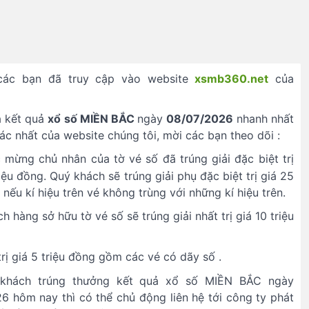
ác bạn đã truy cập vào website
xsmb360.net
của
à kết quả
xổ số MIỀN BẮC
ngày
08/07/2026
nhanh nhất
ác nhất của website chúng tôi, mời các bạn theo dõi :
c mừng chủ nhân của tờ vé số
đã trúng giải đặc biệt trị
iệu đồng. Quý khách sẽ trúng giải phụ đặc biệt trị giá 25
 nếu kí hiệu trên vé không trùng với những kí hiệu trên.
ch hàng sở hữu tờ vé số
sẽ trúng giải nhất trị giá 10 triệu
 trị giá 5 triệu đồng gồm các vé có dãy số
.
khách trúng thưởng kết quả xổ số MIỀN BẮC ngày
6 hôm nay thì có thể chủ động liên hệ tới công ty phát