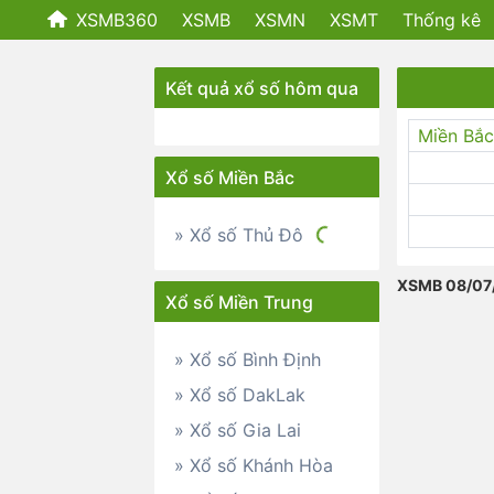
XSMB360
XSMB
XSMN
XSMT
Thống kê
Kết quả xổ số hôm qua
Miền Bắc
Xổ số Miền Bắc
» Xổ số Thủ Đô
XSMB 08/07
Xổ số Miền Trung
» Xổ số Bình Định
» Xổ số DakLak
» Xổ số Gia Lai
» Xổ số Khánh Hòa