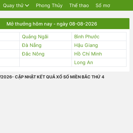
Quay thử
Phong Thủy
Thể thao
Sổ mơ
Mở thưởng hôm nay - ngày 08-08-2026
Quảng Ngãi
Bình Phước
Đà Nẵng
Hậu Giang
Đắc Nông
Hồ Chí Minh
Long An
/2026- CẬP NHẬT KẾT QUẢ XỔ SỐ MIỀN BẮC THỨ 4