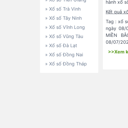
hành xổ số
» Xổ số Trà Vinh
Kết quả x
» Xổ số Tây Ninh
Tag : xổ 
» Xổ số Vĩnh Long
ngày 08/
MIỀN BẮC
» Xổ số Vũng Tàu
08/07/20
» Xổ số Đà Lạt
>>Xem k
» Xổ số Đồng Nai
» Xổ số Đồng Tháp